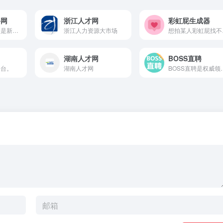
聘网
浙江人才网
彩虹屁生成器
新华英才招聘网是新华网与中华英才网合作推出的招聘网站，为您提供社会招聘、校园招聘、实习招聘、名企招聘等求职信息;为全国名企及广大企业提供招聘服务,助求职者找到知名企业和高薪职位!
浙江人力资源大市场
想拍某人彩
湖南人才网
BOSS直聘
平台。
湖南人才网
BOSS直聘是权威领先的招聘网，开启人才网