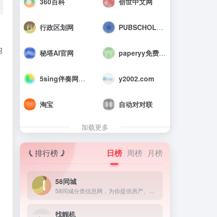
360百科
创世中文网
行政区划网
PUBSCHOLAR公益学术平台
构
秘塔AI官网
paperyy免费查重入口_AIGC免费论文检测
5sing伴奏网_中国原创音乐伴奏网
y2002.com
淘宝
自动对对联
加载更多
排行榜
日榜
周榜
月榜
58同城
58同城分类信息网，为你提供房产、招聘、黄页、团购、交友、二手、宠物、车辆、周边游等海量分类信息，充分满足您免费查看/发布信息的需求。北京58同城，专业的分类信息网。
找靓机