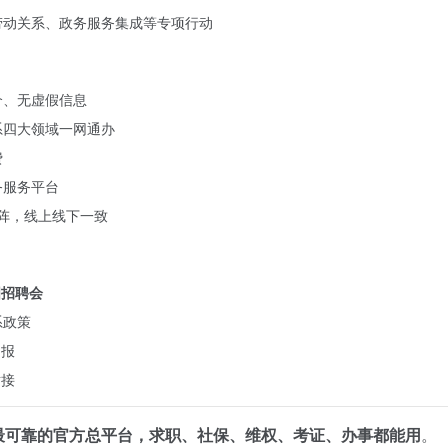
劳动关系、政务服务集成等专项行动
介、无虚假信息
系四大领域一网通办
费
务服务平台
媒体矩阵，线上线下一致
国招聘会
系政策
申报
对接
最可靠的官方总平台，求职、社保、维权、考证、办事都能用
。