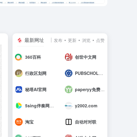
最新网址
发布
更新
浏览
点赞
360百科
创世中文网
行政区划网
PUBSCHOLAR公益学术平台
秘塔AI官网
paperyy免费查重入口_AIGC免费论文检测
5sing伴奏网_中国原创音乐伴奏网
y2002.com
淘宝
自动对对联