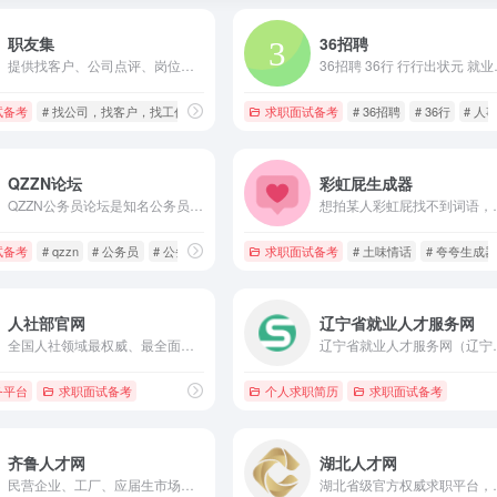
职友集
36招聘
提供找客户、公司点评、岗位工资、行业前景报告、学生就业等服务。求职者可通过查工资、查行业前景、找公司、找工作等，少走弯路。销售可通过地区榜单、行业名企、500强名单、公司荣誉、资质认证、行业协会、招投标、公司招聘职位等功能，发现目标客户。
36招聘 36行 行行出状元 就业就是民生工程 主播、电
试备考
# 找公司，找客户，找工作，查工资，查行业报告
求职面试备考
# 36招聘
# 36行
# 人
QZZN论坛
彩虹屁生成器
QZZN公务员论坛是知名公务员考试论坛和公务员论坛，您可以在QZZN获得最新的公务员考试资讯、经验、资料、真题，还可以认识大量公务员朋友、交流公考学习与公务员论坛生活。
想拍某人彩虹屁找不
简历，极简polebrief，简历模板，在线简历制作，个人简历，免费简历模板，简历模板下载word格式
试备考
# qzzn
# 公务员
# 公务员考试
求职面试备考
# 土味情话
# 夸夸生成器
人社部官网
辽宁省就业人才服务网
全国人社领域最权威、最全面、最可靠的官方总平台，求职、社保、维权、考证、办事都能用。
辽宁省就业人才服务网（
务平台
# 创业
求职面试备考
个人求职简历
求职面试备考
齐鲁人才网
湖北人才网
民营企业、工厂、应届生市场化求职首选，本地岗位更多、中小企业资源更全
湖北省级官方权威求职平台，找体制 