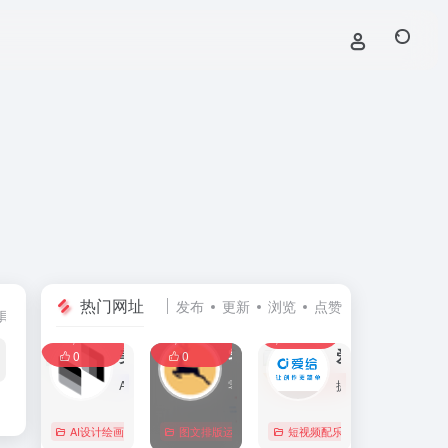
热门网址
发布
更新
浏览
点赞
具
创业经营工具箱
团队协同办公
建站与线上运营
0
0
0
107,585
11,396
8,387
0
美间
零克查词 — 专业的小红书、抖音、B站、小红书敏感词检测工具
爱给网
0
0
AI家居设计营销谈单的网站，免费为设计师、业主提供海量正版设计素材、谈单PPT模板、图片素材、平面素材、彩平图、软装搭配素材、海报模板等，装修效果图一键再创作，让其10秒搞定设计方案、谈单PPT，并有高佣返现。美间设计，让家居设计更简单，更高效！
零克查词是专业的小红书敏感词和违规词检测工具，同时具备抖音敏感词，快手敏感词，B站敏感词检测功能，是内容创作者的内容优化必备工具。
提供免费的音效配乐、3D模型、视频、游戏素材资源下载。
AI设计绘画
# 软装设计方案，装修效果图，免费软装设计素材下载，谈单P
图文排版运营
行业合规查询
短视频配乐
# B站敏感词
# 
0
0
0