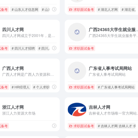
试备考
 就业在衢州
# 山东人才信息网
# 山东人才市场
# 山东人才招聘网
求职面试备考
# 湖北人才网
# 湖北省
四川人才网
广西24365大学
四川人才网成立于2001年，是四川省人才交流中心官方招聘求职网站，是西南地区极富影响力的人才网站之一。年访问量达1500万人次，每年为近万余家用人单位和近百万各类人才提供诚信可靠、专业高效的招聘求职服务。
广西24365大学生就
试备考
# 四川人才招聘
# 四川人才网
# 四川招聘
求职面试备考
广西人才网
广东省人事考试局网站
广西人才网是广西人力资源和社会保障厅、中国广西人才市场独家创办的大型人才招聘网站,为企业及求职者提供南宁找工作、南宁招聘、网上招聘、现场招聘、事业单位招聘、人才搜索、网上求职、找工作等服务,网站信息量大,服务范围覆盖广西全区,是目前广西拥有海量的人才数据库、丰富的招聘职位、高访问量、广覆盖面和完善的服务体系的专业人力资源网站。
广东省人事考试局网站
考试
试备考
# HR经理人
# 个人求职
# 人事代理
求职面试备考
# 广东省人事考试局网站
浙江人才网
吉林人才网
浙江人力资源大市场
吉林省人才市场
试备考
求职面试备考
# 吉林人才网 吉林人才 求职 招聘