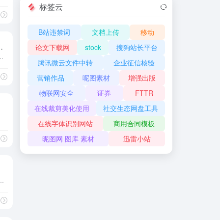
标签云
人才发展集团
# 湖北省人才发展集团有限公司
B站违禁词
文档上传
移动
生就业服务平台
论文下载网
stock
搜狗站长平台
业服务平台|广西毕业生就业网
腾讯微云文件中转
企业征信核验
营销作品
呢图素材
增强出版
物联网安全
证券
FTTR
在线裁剪美化使用
社交生态网盘工具
在线字体识别网站
商用合同模板
昵图网 图库 素材
迅雷小站
唯一官方网站，提供最新招聘信息
 招聘网站 找工作 人事代理 人才租赁 人才网站 工作 猎头 人力资源 培训 英语 简历 招聘会 毕业生 大学生 外企招聘 