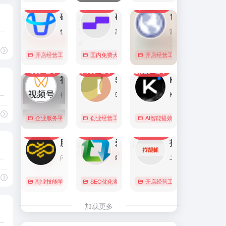
7,088
0
6,168
0
5,754
1
直达
直达
直达
磁力金牛官网
硅基流动 SiliconFlow
1688阿里巴巴采购批发网
商、网约车司机、骑手/快递、销售、客服、人事/文职、歺饮、酒店/旅游、仓储物流、物业/保安、家政/月嫂、商超/百货、普工/技工 （36招聘 新选择）
快手电商商家一体化营销平台，整合电商投放能力，全链提升营销效果，磁力金牛让生意智能化，让营销简单化。
高性能 AI 算力与大模型服务平台（MaaS）
源头厂家，源头货！
事/文职
开店经营工具
账号数据分析
国内免费大模型
# 品牌代投
# AI 云服务平台
开店经营工具
# 快手电商广告投放
# Image
# Infer
# 快
0
0
0
4,353
0
3,083
0
2,823
0
直达
直达
直达
视频号助手
58同城
KIMI
到词语，来这里，一晚上都不带重样的！
视频号是微信推出的一个短视频和直播内容平台，用户可以在这里创作、分享和发现视频内容。
58同城分类信息网，为你提供房产、招聘、黄页、团购、交友、二手、宠物、车辆、周边游等海量分类信息，充分满足您免费查看/发布信息的需求。北京58同城，专业的分类信息网。
Kimi是智能助手，擅长长文本处理、多语言对话、文件解读和辅助编程等，致力于提升用户工作效率和生活品质。
# 彩虹屁
企业服务平台
图文排版运营
创业经营工具箱
# 北京免费发布信息
AI智能提效工具
# 北京分类信
国内免费大
0
0
0
2,212
0
2,059
0
1,996
0
直达
直达
直达
腾讯搜活帮
爱站
找靓机
辽宁官方省级人才政务平台） 一、基础资...
闲暇时间在线赚钱的任务众包平台
站长工具查询服务，包括IP反查域名、Whois查询、PING检测、网站反向链接查询、友情链接检测等，并研发出独具特色的百度权重查询功能。
二手手机自营平台，主营9成新及以上的原装正品二手手机、平板电脑、笔记本电脑以及3C配件等数码产品。三重质量防护体系——B端自检+平台质检+正品险，实拍真机，支持7天无理由退换货以及365天官方质保服务，杜绝翻新机。平台目前已经与苹果中国供应商建立直接合作，同时为用户提供花呗分期、白条支付以及组合支付等多种支付形式。
副业技能学习
# 众包
SEO优化查询
# 大学生兼职
# 搜活帮
开店经营工具
# 二手iphone
直达
直达
直达
加载更多
/ 校招 / 本地岗位、办档案查政策首选，安全靠谱无求职收费。