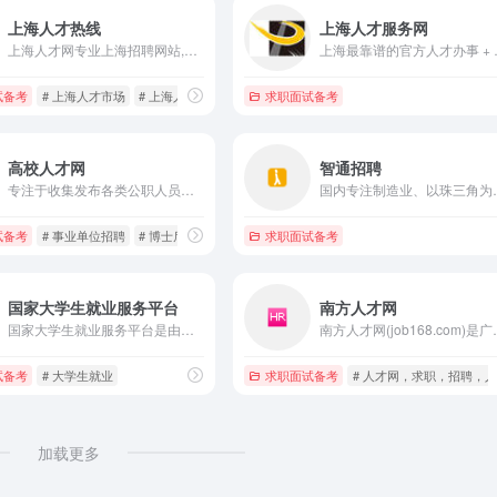
上海人才热线
上海人才服务网
上海人才网专业上海招聘网站,上海人才热线免费提供发布招聘职位,查看简历等人才招聘市场服务,为求职者提供最新上海招聘信息,求职招聘找工作上上海人才网
上海最靠谱的官方人才
试备考
# 上海人才市场
# 上海人才招聘会
# 上海人才热线
求职面试备考
高校人才网
智通招聘
专注于收集发布各类公职人员招聘信息的专业网站。第一时间发布各地人事招聘信息,包括：行政事业单位公开招聘,高校招聘,中小学校招聘,医疗卫生单位招聘,研究机构招聘,银行招聘,名企招聘,公务员招考信息等,并为用人单位提供信息发布和广告宣传服务。
国内专注制造业、以珠
试备考
# 事业单位招聘
# 博士后招收
# 博士招聘
求职面试备考
国家大学生就业服务平台
南方人才网
国家大学生就业服务平台是由教育部主管、教育部学生服务与素质发展中心运营的服务于高校毕业生及用人单位的公共就业服务平台。
南方人才网(job168.com)是广州人才集团官方唯一人才网，提供最新最全的人才职位招聘信息。主
试备考
# 大学生就业
求职面试备考
# 人才网，求职，招聘，人
加载更多