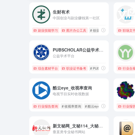
生财有术
中国创业与副业赚钱第一社区
副业技能学习
图片办公工具
# 创业者，副业，实操，流量变
职场文
PUBSCHOLAR公益学术平台
公益学术平台
综合素材平台
职业证书备考
# PUBSCHOLAR
# PUBS
行业合
酷云eye_收视率查询
电视节目实时收视数据
行业报告查询
# 收视率查询
# 酷云eye
行业报
新文秘网_文秘114_大秘书网站
垂直类专业秘书网站