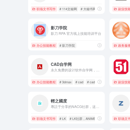
职场文书写作
# 114文秘网
# 大秘书网
# 大秘书网站
副业技
影刀学院
影刀 RPA 官方线上技能培训平台
办公技能教程
# 影刀学院
政务服
CAD自学网
永久免费的设计软件自学网，提供AutoCAD、Catia、UG、Pro/E、Creo、Solidworks、CAXA、PS、Revit、3dmax、sketchup，天正CAD等设计软件与教程的下载，致力于为设计师提供便捷的软件、教程和图纸下载。
办公技能教程
# 3dmax
# cad
# cad下载
副业技
輕之國度
專註于分享的NACG社群，这里有用户分享的最新的NACG资源，有很好的社群与创作氛围
职场文书写作
# LK
# LK社群，ANIME
# 动漫
职场文