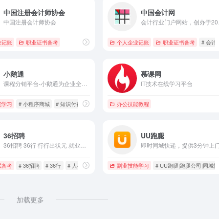
中国注册会计师协会
中国会计网
中国注册会计师协会
会计行业门户网站，创办于2001年，为会计从业人
野，注会，注税，注评，高会
业记账
职业证书备考
# 会计bbs
# 会计交友
个人企业记账
职业证书备考
# 会计
小鹅通
慕课网
课程分销平台-小鹅通为企业全域卖课、私域直播、私域运营、企业内训等场景提供一站式解决方案，轻松拥有知识店铺、小程序商城、分销系统，帮助企业构建公域获客、运营留存、成交转化、客户管理于一体的数字化私域营销闭环。
IT技术在线学习平台
能学习
# 小程序商城
# 知识付费
# 知识付费平台
办公技能教程
36招聘
UU跑腿
36招聘 36行 行行出状元 就业就是民生工程 主播、电商、网约车司机、骑手/快递、销售、客服、人事/文职、歺饮、酒店/旅游、仓储物流、物业/保安、家政/月嫂、商超/百货、普工/技工 （36招聘 新选择）
试备考
# 36招聘
# 36行
# 人事/文职
副业技能学习
# UU跑腿|跑腿公司|同城
加载更多