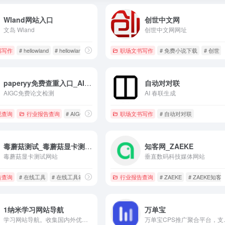
Wland网站入口
创世中文网
文岛 Wland
创世中文网网址
现，社群，创业社群，航海，航海家，航海实战，亦仁，鱼丸，传术师，知识付费，IP，AI，出海，小红
书写作
# hellowland
# hellowland官网
# wland
职场文书写作
# 免费小说下载
# 创世
paperyy免费查重入口_AIGC免费论文检测
自动对对联
AIGC免费论文检测
AI 春联生成
CHOLAR公益学术平台
规查询
行业报告查询
# PUBSCHOLAR网址
# AIGC检测
# AIGC论文查重系统
职场文书写作
# AIGC降重
# 自动对对联
毒蘑菇测试_毒蘑菇显卡测试官网
知客网_ZAEKE
毒蘑菇显卡测试网站
垂直数码科技媒体网站
告查询
# 在线工具
# 在线工具箱
# 工具哇
行业报告查询
# ZAEKE
# ZAEKE知客
1纳米学习网站导航
万单宝
学习网站导航。收集国内外优质学习网站！学习必备！找资料必备！
万单宝CPS推广聚合平台，支持京东联盟、