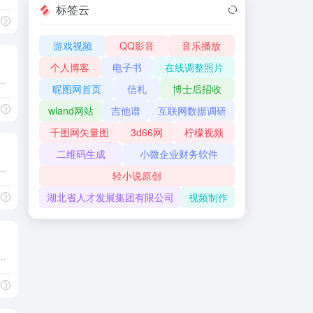
标签云
S推广平台
# CPS聚合平台
# 一键转链
游戏视频
QQ影音
音乐播放
个人博客
电子书
在线调整照片
新课程。网罗行业大咖傅盛、樊登、杨飞、许晓辉、单喆慜、沈拓、张邦鑫、李叫兽、罗振宇等与混沌一起打造商业大课。为想要提升职场竞争力、商业思维能力的终身学习者提供200+商业案例以及线上线下实战演练，塑造职场四大能力：谈判力、思维力、营销力、领导力。
昵图网首页
信札
博士后招收
wland网站
吉他谱
互联网数据调研
模式课程
# 在线课程
千图网矢量图
3d66网
柠檬视频
二维码生成
小微企业财务软件
品吉他视频教程、吉他谱单曲速成视频课程，高清图片支持下载和打印，助您从零基础快速进阶，让您畅快地弹奏自己喜欢的歌曲！
轻小说原创
湖北省人才发展集团有限公司
视频制作
他入门零基础
# 吉他六线谱
# 吉他学习
计人交流、会计网校、会计考试为一体，通过会计网、会计网app及小程序、会计网公众号等服务千万会计人转型升级，注册会计师成长家园！
级会计师，中华会计网
# 会计
# 会计网