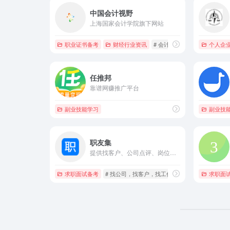
中国会计视野
上海国家会计学院旗下网站
职业证书备考
财经行业资讯
# 会计，审计，评估，会计视
个人企
任推邦
靠谱网赚推广平台
副业技能学习
副业技
职友集
提供找客户、公司点评、岗位工资、行业前景报告、学生就业等服务。求职者可通过查工资、查行业前景、找公司、找工作等，少走弯路。销售可通过地区榜单、行业名企、500强名单、公司荣誉、资质认证、行业协会、招投标、公司招聘职位等功能，发现目标客户。
求职面试备考
# 找公司，找客户，找工作，查工资，查行业报告
求职面