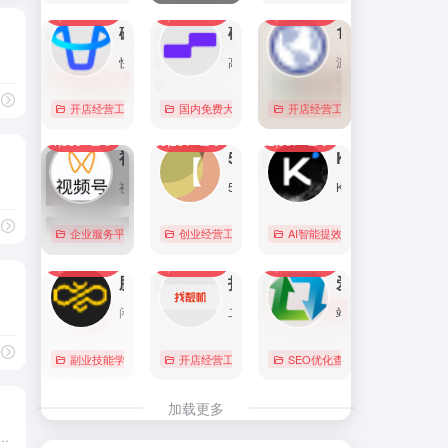
7,102
0
6,180
0
5,774
1
直达
直达
直达
磁力金牛官网
硅基流动 SiliconFlow
1688阿里巴巴采购批发网
快手电商商家一体化营销平台，整合电商投放能力，全链提升营销效果，磁力金牛让生意智能化，让营销简单化。
高性能 AI 算力与大模型服务平台（MaaS）
源头厂家，源头货！
书，视频号，抖音，AI编程，副业指导，创业指导，独立开发者，KOL，AI视频，AI绘画，AI写作
# 创世中文网
开店经营工具
账号数据分析
国内免费大模型
# 品牌代投
# AI 云服务平台
开店经营工具
# 快手电商广告投放
# Image
# Infer
# 快
0
0
0
4,385
0
3,281
0
2,857
0
直达
直达
直达
视频号助手
58同城
KIMI
视频号是微信推出的一个短视频和直播内容平台，用户可以在这里创作、分享和发现视频内容。
58同城分类信息网，为你提供房产、招聘、黄页、团购、交友、二手、宠物、车辆、周边游等海量分类信息，充分满足您免费查看/发布信息的需求。北京58同城，专业的分类信息网。
Kimi是智能助手，擅长长文本处理、多语言对话、文件解读和辅助编程等，致力于提升用户工作效率和生活品质。
企业服务平台
图文排版运营
创业经营工具箱
# 北京免费发布信息
AI智能提效工具
# 北京分类信
国内免费大
0
0
0
2,234
0
2,123
0
2,084
0
直达
直达
直达
腾讯搜活帮
找靓机
爱站
闲暇时间在线赚钱的任务众包平台
二手手机自营平台，主营9成新及以上的原装正品二手手机、平板电脑、笔记本电脑以及3C配件等数码产品。三重质量防护体系——B端自检+平台质检+正品险，实拍真机，支持7天无理由退换货以及365天官方质保服务，杜绝翻新机。平台目前已经与苹果中国供应商建立直接合作，同时为用户提供花呗分期、白条支付以及组合支付等多种支付形式。
站长工具查询服务，包括IP反查域名、Whois查询、PING检测、网站反向链接查询、友情链接检测等，并研发出独具特色的百度权重查询功能。
# 数码评测
副业技能学习
# 众包
开店经营工具
# 大学生兼职
# 二手iphone
# 搜活帮
SEO优化查询
# 二手手机
# 二手
直达
直达
直达
加载更多
美团、淘宝闪购等主流平台一键转链，提供推广位统一管理、订单数据追踪、佣金自动结算等功能。注册即用，免费转链。