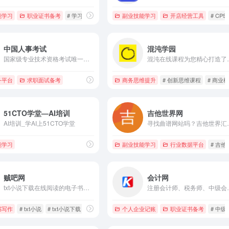
能学习
职业证书备考
# 学习网站，学习网站导航，1纳米
副业技能学习
开店经营工具
# CP
中国人事考试
混沌学园
国家级专业技术资格考试唯一官方政务平台
混沌在线课程为您精心打造了专业的精彩课程：人文、哲学、基础科学、复杂科学、经济学、认知心理、商业模式、战略管理、人才管理、创新思维等专业创
务平台
求职面试备考
商务思维提升
# 创新思维课程
# 商业
51CTO学堂—AI培训
吉他世界网
AI培训_学AI上51CTO学堂
寻找曲谱网站吗？吉他世界汇集了各种风格的吉他谱、钢琴谱、简谱、精
能学习
副业技能学习
行业数据平台
# 吉
贼吧网
会计网
txt小说下载在线阅读的电子书门户网站,为广大txt小说爱好者及书友提供一条龙的txt小说下载、txt小说、JAR、JAD、UMD等各种格式的小说,让您提高小说搜索下载和阅读效率.
注册会计师、税务师、中级会计师的会计行业门户。会计网集会计行业资讯、会
书写作
# txt小说
# txt小说下载
# txt电子书
个人企业记账
职业证书备考
# 中