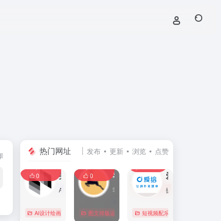
热门网址
发布
更新
浏览
点赞
具
创业经营工具箱
团队协同办公
建站与线上运营
0
0
0
107,589
11,410
8,401
0
美间
零克查词 — 专业的小红书、抖音、B站、小红书敏感词检测工具
爱给网
0
0
AI家居设计营销谈单的网站，免费为设计师、业主提供海量正版设计素材、谈单PPT模板、图片素材、平面素材、彩平图、软装搭配素材、海报模板等，装修效果图一键再创作，让其10秒搞定设计方案、谈单PPT，并有高佣返现。美间设计，让家居设计更简单，更高效！
零克查词是专业的小红书敏感词和违规词检测工具，同时具备抖音敏感词，快手敏感词，B站敏感词检测功能，是内容创作者的内容优化必备工具。
提供免费的音效配乐、3D模型、视频、游戏素材资源下载。
AI设计绘画
# 软装设计方案，装修效果图，免费软装设计素材下载，谈单P
图文排版运营
行业合规查询
短视频配乐
# B站敏感词
# 
0
0
0