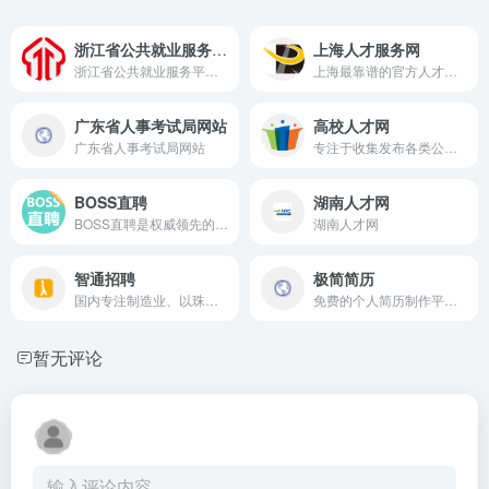
浙江省公共就业服务平台
上海人才服务网
浙江省公共就业服务平台由浙江省人力资源和社会保障厅主办，版权归属浙江省职业介绍服务指导中心。 浙江省公共就业服务平台建于2001年，作为省级公共就业服务网络平台，多年来始终坚持公益服务，为 广大招聘企业和求职者搭建政府桥梁。平台主要功能有职介服务、校企合作、就业培训等。
上海最靠谱的官方人才办事 + 招聘平台，办档案、职称、落户、找正规工作优先用它
广东省人事考试局网站
高校人才网
广东省人事考试局网站
专注于收集发布各类公职人员招聘信息的专业网站。第一时间发布各地人事招聘信息,包括：行政事业单位公开招聘,高校招聘,中小学校招聘,医疗卫生单位招聘,研究机构招聘,银行招聘,名企招聘,公务员招考信息等,并为用人单位提供信息发布和广告宣传服务。
BOSS直聘
湖南人才网
BOSS直聘是权威领先的招聘网，开启人才网招聘求职新时代，招聘求职找工作，上BOSS直聘，直接谈！
湖南人才网
智通招聘
极简简历
国内专注制造业、以珠三角为核心、线上线下一体化的垂直招聘平台
免费的个人简历制作平台，在线简历引领者，带给你不一样的体验，拥有专业简历模板，为求职者提供专业极简的简历模板，三分钟制作一份简历，可随时随地将在线制作的简历下载为图片、PDF、Word格式文件。
暂无评论