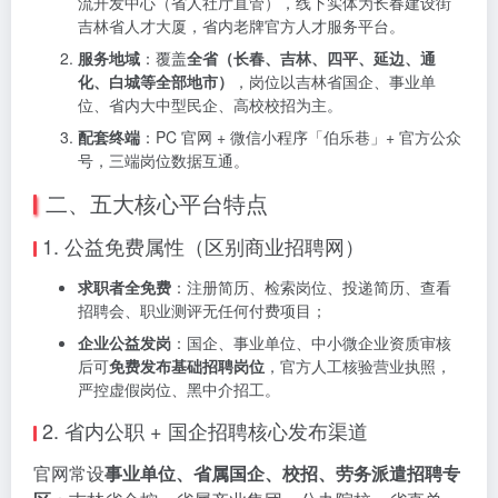
流开发中心（省人社厅直管），线下实体为长春建设街
吉林省人才大厦，省内老牌官方人才服务平台。
服务地域
：覆盖
全省（长春、吉林、四平、延边、通
化、白城等全部地市）
，岗位以吉林省国企、事业单
位、省内大中型民企、高校校招为主。
配套终端
：PC 官网 + 微信小程序「伯乐巷」+ 官方公众
号，三端岗位数据互通。
二、五大核心平台特点
1. 公益免费属性（区别商业招聘网）
求职者全免费
：注册简历、检索岗位、投递简历、查看
招聘会、职业测评无任何付费项目；
企业公益发岗
：国企、事业单位、中小微企业资质审核
后可
免费发布基础招聘岗位
，官方人工核验营业执照，
严控虚假岗位、黑中介招工。
2. 省内公职 + 国企招聘核心发布渠道
官网常设
事业单位、省属国企、校招、劳务派遣招聘专