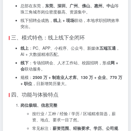
总部在东莞，
东莞、深圳、广州、佛山、惠州、中山
等
珠三角城市岗位密度极高、资源集中。
线下招聘会成熟，
线上 + 现场
联动，本地求职招聘效率
突出。
三、模式特色：线上线下全闭环
线上
：PC、APP、小程序、公众号、新媒体
五端互通
，
AI + 大数据精准匹配。
线下
：专场招聘会、人才工作站、校园招聘，形成
网 +
会
联动服务。
规模：
2500 万 + 制造业人才库、130 万 + 企业、770 万
+ 职位
，日新增简历量大。
四、功能与体验特点
岗位极细、信息完整
按行业 / 工种 / 经验 / 学历 / 区域精准筛选，薪
资、地点、要求一目了然。
常见标注：
薪资范围、经验要求、学历、公司规