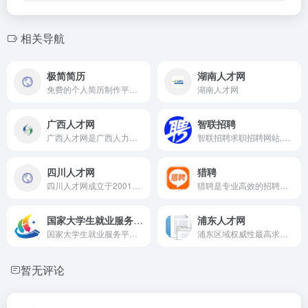
相关导航
极简简历
湖南人才网
免费的个人简历制作平台，在线简历引领者，带给你不一样的体验，拥有专业简历模板，为求职者提供专业极简的简历模板，三分钟制作一份简历，可随时随地将在线制作的简历下载为图片、PDF、Word格式文件。
湖南人才网
广西人才网
智联招聘
广西人才网是广西人力资源和社会保障厅、中国广西人才市场独家创办的大型人才招聘网站,为企业及求职者提供南宁找工作、南宁招聘、网上招聘、现场招聘、事业单位招聘、人才搜索、网上求职、找工作等服务,网站信息量大,服务范围覆盖广西全区,是目前广西拥有海量的人才数据库、丰富的招聘职位、高访问量、广覆盖面和完善的服务体系的专业人力资源网站。
智联招聘求职招聘网站,为求职者提供2026年真实准确的全国求职招聘信息,海量的高薪职位招聘信息供求职者选择,找工作就上智联招聘！
四川人才网
猎聘
四川人才网成立于2001年，是四川省人才交流中心官方招聘求职网站，是西南地区极富影响力的人才网站之一。年访问量达1500万人次，每年为近万余家用人单位和近百万各类人才提供诚信可靠、专业高效的招聘求职服务。
猎聘是专业高效的招聘求职平台，为求职者提供海量高薪职位，在线沟通，快速反馈！为企业招聘方提供免费招人服务，优质人才，精准推荐，招人找工作就用猎聘聊！
国家大学生就业服务平台
浦东人才网
国家大学生就业服务平台是由教育部主管、教育部学生服务与素质发展中心运营的服务于高校毕业生及用人单位的公共就业服务平台。
浦东区域权威性最高求职网站之一
暂无评论