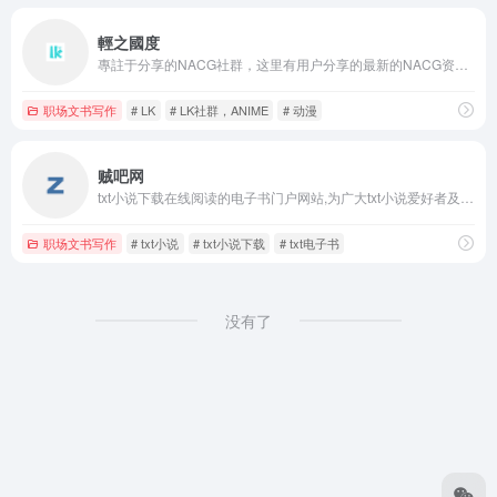
輕之國度
專註于分享的NACG社群，这里有用户分享的最新的NACG资源，有很好的社群与创作氛围
职场文书写作
# LK
# LK社群，ANIME
# 动漫
贼吧网
txt小说下载在线阅读的电子书门户网站,为广大txt小说爱好者及书友提供一条龙的txt小说下载、txt小说、JAR、JAD、UMD等各种格式的小说,让您提高小说搜索下载和阅读效率.
职场文书写作
# txt小说
# txt小说下载
# txt电子书
没有了