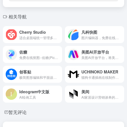
相关导航
Cherry Studio
凡科快图
适合桌面端统一管理多模型对话、知识库问答及 AI 绘图翻译，跨平台创作检索一步到位
图片编辑器，免费在线图片编辑软件，免下载，丰富图片版权资源，海量图片制作模板，不用ps，1分钟作图，超简单3步操作，完成在线做图，支持在线抠图、压缩、分割、加水印、旋转等图片编辑。
佐糖
美图AI开放平台
免费在线抠图--佐糖(PicWish)是一款智能AI图像处理平台，支持在线抠图、去水印、模糊照片变清晰、无损放大、图片裁剪、图片压缩和黑白照片上色等功能，一键就能制作出精美图片，提高图片编辑效率。
美图AI开放平台，将美图秀秀、美颜相机、Wink等经市场验证的图像和视频算法赋能开发者与企业数字化建设，为企业及开发者提供领先的人脸人体、图像识别与处理、生成式AI等技术服务及各行业解决方案。
创客贴
UCHINOKO MAKER
极简图形编辑和平面设计工具，提供全创意类型在线设计工具、创意版权内容、创意设计服务等，让用户通过简单的拖拉拽操作轻松设计出精美的图片或设计。
猫狗卡通插画在线制作网站
Ideogram中文版
美间
AI绘画工具
AI家居设计营销谈单的网站，免费为设计师、业主提供海量正版设计素材、谈单PPT模板、图片素材、平面素材、彩平图、软装搭配素材、海报模板等，装修效果图一键再创作，让其10秒搞定设计方案、谈单PPT，并有高佣返现。美间设计，让家居设计更简单，更高效！
暂无评论