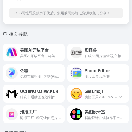
3456网址导航致力于优质、实用的网络站点资源收集与分享！
相关导航
美图AI开放平台
图怪兽
美图AI开放平台，将美图秀秀、美颜相机、Wink等经市场验证的图像和视频算法赋能开发者与企业数字化建设，为企业及开发者提供领先的人脸人体、图像识别与处理、生成式AI等技术服务及各行业解决方案。
在线ps图片编辑器,它相当于ps精简版软件,可提供微信编辑器功能,在线ps照片处理,拼图,图片制作,在线设计,平面设计,海报设计,在线图片处理等功能。图怪兽作图不求人处理简单易用,这款在线图片编辑软件让设计海报模板图片更轻松,帮助企业视觉营销投入成本更低。
佐糖
Photo Editor
免费在线抠图--佐糖(PicWish)是一款智能AI图像处理平台，支持在线抠图、去水印、模糊照片变清晰、无损放大、图片裁剪、图片压缩和黑白照片上色等功能，一键就能制作出精美图片，提高图片编辑效率。
图片工具: ai抠图
UCHINOKO MAKER
GetEmoji
猫狗卡通插画在线制作网站
表情工具-GetEmoji - Copy &amp; Paste All Emojis From The Emoji Keyboard - No apps required
海报工厂
美图设计室
海报工厂–瞬间让你照片高大上的拼图软件。它拥有杂志封面、电影海报、美食菜单、旅行日志等最潮海报元素，能让你一秒打造视觉大片。
智能设计在线协作平台，是一款平面设计工具和在线平面设计软件,提供海量海报模板,跨境电商模板,跨境电商banner,跨境电商主图,邀请函,公告通知,喜报,logo等免费设计素材和模板,可在线智能生成海报,一键换色,一键换装,一键去水印,图片高清修复,无损放大,抠图,拼图。