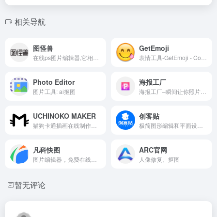
相关导航
图怪兽
GetEmoji
在线ps图片编辑器,它相当于ps精简版软件,可提供微信编辑器功能,在线ps照片处理,拼图,图片制作,在线设计,平面设计,海报设计,在线图片处理等功能。图怪兽作图不求人处理简单易用,这款在线图片编辑软件让设计海报模板图片更轻松,帮助企业视觉营销投入成本更低。
表情工具-GetEmoji - Copy &amp; Paste All Emojis From The Emoji Keyboard - No apps required
Photo Editor
海报工厂
图片工具: ai抠图
海报工厂–瞬间让你照片高大上的拼图软件。它拥有杂志封面、电影海报、美食菜单、旅行日志等最潮海报元素，能让你一秒打造视觉大片。
UCHINOKO MAKER
创客贴
猫狗卡通插画在线制作网站
极简图形编辑和平面设计工具，提供全创意类型在线设计工具、创意版权内容、创意设计服务等，让用户通过简单的拖拉拽操作轻松设计出精美的图片或设计。
凡科快图
ARC官网
图片编辑器，免费在线图片编辑软件，免下载，丰富图片版权资源，海量图片制作模板，不用ps，1分钟作图，超简单3步操作，完成在线做图，支持在线抠图、压缩、分割、加水印、旋转等图片编辑。
人像修复、抠图
暂无评论