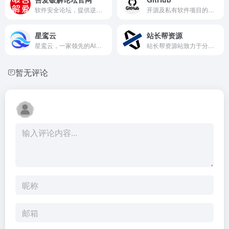
软件安全论坛，提供逆向技术交流、绿色软件下载、原创工具与安全教程，免费注册，资源丰富更新快，技术爱好者优选。
开源及私有软件项目的托管平台，提供Git版本控制和许多协作特性，是全球最大的代码托管网站之一。
星鸾云
站长帮资源
星鸾云，一家领先的AI云平台，专注于提供高密度算力解决方案，特别是在AI视觉和生成式AI领域。我们采用A800和4090等先进GPU服务器，结合创新的浸没式液冷技术，为大数据中心提供一体化、智能化的液冷解决全案服务。星鸾云致力于打造高效、环保的算力环境，支持企业和开发者在云端轻松部署和管理AI应用，推动AI技术的广泛应用和发展。
站长帮资源站致力于分享优秀的 WordPress 主题、WordPress 插件、Elementor 模板、WooCommerce 高级插件等资源及汉化翻译。我们汇聚了经过人工严格测试的开源程序，为您的站点提供强有力的支持。
暂无评论