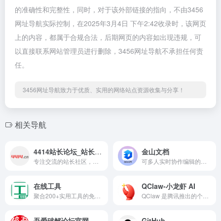
的准确性和完整性，同时，对于该外部链接的指向，不由3456
网址导航实际控制，在2025年3月4日 下午2:42收录时，该网页
上的内容，都属于合规合法，后期网页的内容如出现违规，可
以直接联系网站管理员进行删除，3456网址导航不承担任何责
任。
3456网址导航致力于优质、实用的网络站点资源收集与分享！
相关导航
4414站长论坛_站长交易论坛_站长社区
金山文档
专注交流的站长社区，每天有众多站长参与交流和交易，交易包括链接交易、网站交易、广告交易、域名交易、IDC交易、现金任务等，4414 — 只属于站长的圈子。
可多人实时协作编辑的文档创作工具软件，支持文字Word、表格Excel、演示PPT等多种办公软件应用。
在线工具
QClaw-小龙虾 AI
聚合200+实用工具的免费在线平台，涵盖代码格式化、图片处理、PDF编辑、正则测试、JSON美化、证件照制作、二维码生成等，即开即用无需安装，是开发者、设计师和办公人群的效率利器。
QClaw 是腾讯推出的个人AI助手，可微信远程整理文件、执行复杂任务、无需编程基础，适配办公 / 创作 / 开发等多场景，丰富技能生态越用越懂你。
吾爱破解论坛官网
GitHub