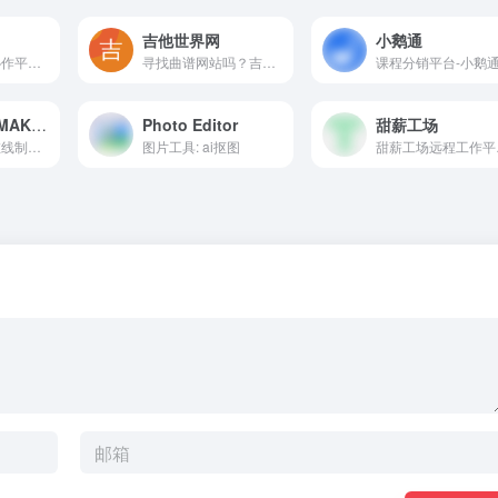
吉他世界网
小鹅通
智能设计在线协作平台，是一款平面设计工具和在线平面设计软件,提供海量海报模板,跨境电商模板,跨境电商banner,跨境电商主图,邀请函,公告通知,喜报,logo等免费设计素材和模板,可在线智能生成海报,一键换色,一键换装,一键去水印,图片高清修复,无损放大,抠图,拼图。
寻找曲谱网站吗？吉他世界汇集了各种风格的吉他谱、钢琴谱、简谱、精品吉他视频教程、吉他谱单曲速成视频课程，高清图片支持下载和打印，助您从零基础快速进阶，让您畅快地弹奏自己喜欢的歌曲！
UCHINOKO MAKER
Photo Editor
甜薪工场
猫狗卡通插画在线制作网站
图片工具: ai抠图
甜薪工场远程工作平台,连接在线网上兼职自由