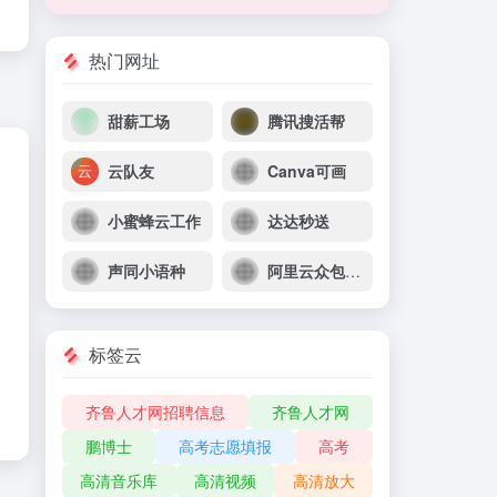
美图设计室
智能设计在线协作平台，是一款平面设计工具和在线平面设计软件,提供海量海报模板,跨境电商模板,跨境电商banner,跨境电商主图,邀请函,公告通知,喜报,logo等免费设计素材和模板,可在线智能生成海报,一键换色,一键换装,一键去水印,图片高清修复,无损放大,抠图,拼图。
查看完整榜单
热门网址
甜薪工场
腾讯搜活帮
云队友
Canva可画
小蜜蜂云工作
达达秒送
声同小语种
阿里云众包平台
标签云