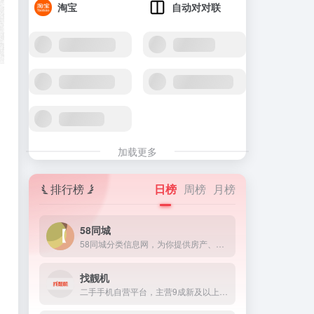
淘宝
自动对对联
360百科
创世中文网
行政区划网
PUBSCHOLAR公益学术平台
秘塔AI官网
paperyy免费查重入口_AIGC免费论文检测
5sing伴奏网_中国原创音乐伴奏网
y2002.com
淘宝
自动对对联
加载更多
排行榜
日榜
周榜
月榜
58同城