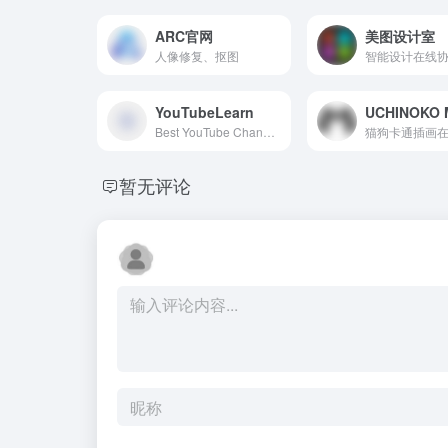
ARC官网
美图设计室
人像修复、抠图
YouTubeLearn
Best YouTube Channels to learn any Skill. Curated list of best YouTube channels by experts to learn any skill.
暂无评论