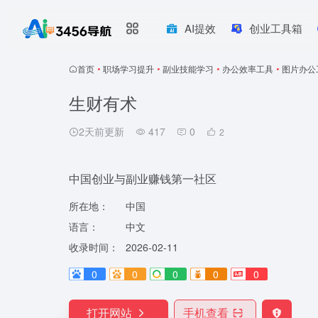
AI提效
创业工具箱
首页
•
职场学习提升
•
副业技能学习
•
办公效率工具
•
图片办公
生财有术
2天前更新
417
0
2
中国创业与副业赚钱第一社区
所在地：
中国
语言：
中文
收录时间：
2026-02-11
0
0
0
0
0
打开网站
手机查看