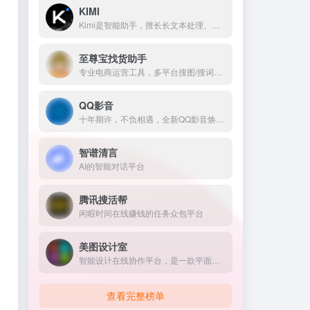
58同城分类信息网，为你提供房产、招聘、黄页、团购、交友、二手、宠物、车辆、周边游等海量分类信息，充分满足您免费查看/发布信息的需求。北京58同城，专业的分类信息网。
找靓机
二手手机自营平台，主营9成新及以上的原装正品二手手机、平板电脑、笔记本电脑以及3C配件等数码产品。三重质量防护体系——B端自检+平台质检+正品险，实拍真机，支持7天无理由退换货以及365天官方质保服务，杜绝翻新机。平台目前已经与苹果中国供应商建立直接合作，同时为用户提供花呗分期、白条支付以及组合支付等多种支付形式。
KIMI
Kimi是智能助手，擅长长文本处理、多语言对话、文件解读和辅助编程等，致力于提升用户工作效率和生活品质。
至尊宝找货助手
专业电商运营工具，多平台搜图/搜词选品，宝贝详情、SKU各项数据分析，全站开车和计划管理等功能，覆盖跨境和抖店等几十大货源平台。
QQ影音
十年期许，不负相遇，全新QQ影音焕新而来，视觉性能双重提升，视频音乐格式统统支持，看高清资源再也不卡了，初心不改，全能绿色的播放器，五星级的视听享受
智谱清言
AI的智能对话平台
腾讯搜活帮
闲暇时间在线赚钱的任务众包平台