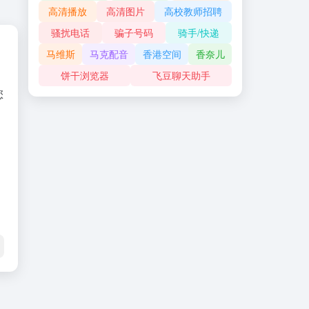
齐鲁人才网招聘信息
齐鲁人才网
鹏博士
高考志愿填报
高考
高清音乐库
高清视频
高清放大
高清播放
高清图片
高校教师招聘
您
骚扰电话
骗子号码
骑手/快递
马维斯
马克配音
香港空间
香奈儿
饼干浏览器
飞豆聊天助手