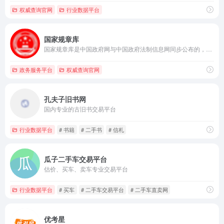
权威查询官网
行业数据平台
国家规章库
国家规章库是中国政府网与中国政府法制信息网同步公布的，包含现行有效部门规章和地方政府规章的数据库，支持在线查阅、检索、下载等服务，并实现动态更新。
政务服务平台
权威查询官网
孔夫子旧书网
国内专业的古旧书交易平台
行业数据平台
# 书籍
# 二手书
# 信札
瓜子二手车交易平台
估价、买车、卖车专业交易平台
行业数据平台
# 买车
# 二手车交易平台
# 二手车直卖网
优考星