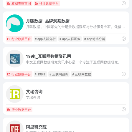
权威查询官网
行业数据平台
月狐数据_品牌洞察数据
月狐数据，中国领先的全场景数据洞察与分析服务专家。凭借移动大数据根基以及精准app数据分析技术，月狐数据先后推出移动应用数据iAPP、品牌洞察数据iBrand、营销洞察数据iMarketing、金融另类数据等产品以及月狐研究院的专业研究咨询服务，旨在用数据帮助企业洞察市场增量，赋能商业精准决策。
行业数据平台
# app人群分析
# app人群画像
# app对比分析
199it_互联网数据资讯网
中文互联网数据研究资讯中心是一个专注于互联网数据研究、互联网数据调研、IT数据分析、互联网咨询机构数据、互联网权威机构，并致力为中国互联网研究和咨询及IT行业数据专业人员和决策者提供一个数据共享平台。这里是
行业数据平台
# 199IT
# 互联网咨询
# 互联网数据
艾瑞咨询
艾瑞咨询
行业数据平台
阿里研究院