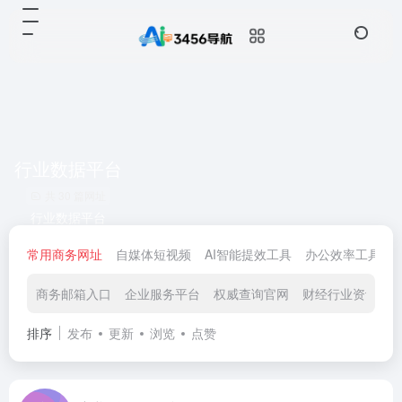
行业数据平台
共 30 篇网址
行业数据平台
常用商务网址
自媒体短视频
AI智能提效工具
办公效率工具
商务邮箱入口
企业服务平台
权威查询官网
财经行业资讯
排序
发布
更新
浏览
点赞