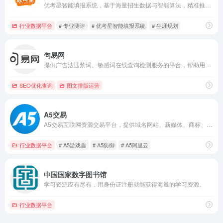
优考星智能填报系统，基于海量招生数据与智能算法，精准推荐院校、测评专业、分析数据，助力轻松圆梦理想大学！
行业数据平台
# 专业测评
# 优考星智能填报系统
# 生涯规划
句易网
提供广告法违禁词、敏感词在线查询检测服务的平台，帮助用户规避法律风险，提高文案创作和发布的合规性。
SEO优化查询
图文排版运营
A5交易
A5交易互联网资源交易平台，提供域名网站、新媒体、商标、网店等交易服务。
行业数据平台
# A5游戏盾
# A5防御
# A5阿里云
中国国家数字图书馆
学习资源应有尽有，用身份证注册就能获得海量的学习资源。
行业数据平台