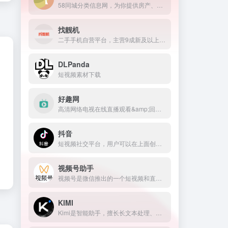
58同城分类信息网，为你提供房产、招聘、黄页、团购、交友、二手、宠物、车辆、周边游等海量分类信息，充分满足您免费查看/发布信息的需求。北京58同城，专业的分类信息网。
找靓机
二手手机自营平台，主营9成新及以上的原装正品二手手机、平板电脑、笔记本电脑以及3C配件等数码产品。三重质量防护体系——B端自检+平台质检+正品险，实拍真机，支持7天无理由退换货以及365天官方质保服务，杜绝翻新机。平台目前已经与苹果中国供应商建立直接合作，同时为用户提供花呗分期、白条支付以及组合支付等多种支付形式。
DLPanda
短视频素材下载
好趣网
高清网络电视在线直播观看&amp;回看CCTV,卫视,香港,台湾,韩国~cctv1在线直播,cctv5在线直播,cctv新闻频道直播,快乐大本营直播,湖南卫视在线直播,中央电视台1套在线直播
抖音
短视频社交平台，用户可以在上面创作、分享和发现音乐短视频。
视频号助手
视频号是微信推出的一个短视频和直播内容平台，用户可以在这里创作、分享和发现视频内容。
KIMI
Kimi是智能助手，擅长长文本处理、多语言对话、文件解读和辅助编程等，致力于提升用户工作效率和生活品质。