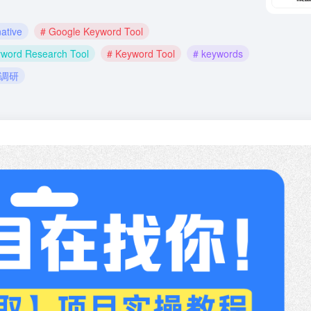
ative
# Google Keyword Tool
yword Research Tool
# Keyword Tool
# keywords
场调研