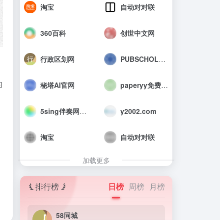
淘宝
自动对对联
360百科
创世中文网
行政区划网
PUBSCHOLAR公益学术平台
的
秘塔AI官网
paperyy免费查重入口_AIGC免费论文检测
5sing伴奏网_中国原创音乐伴奏网
y2002.com
淘宝
自动对对联
加载更多
排行榜
日榜
周榜
月榜
58同城