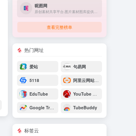
昵图网
原创素材共享平台.图片素材图库提供海量原创素材,图片下载,摄影作品,设计素材,视频素材,ppt模板,PSD源文件,矢量图,AI,CDR,EPS等高清图片下载.
查看完整榜单
热门网址
爱站
句易网
5118
阿里云网站运维检测平台
EduTube
YouTube Monetization
Google Trends
TubeBuddy
标签云