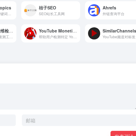
opics
桔子SEO
Ahrefs
YouTube搜索关键词和话题
SEO站长工具网
外链查询平台
阿里云网站运维检测平台
YouTube Monetization
SimilarChannel
一站式的网站, 拨测工具, 网络运维工具，可自助诊断域名, dns, 网站, 备案等建站中常见问题；提供强大的网络拨测工具，通过全球各地探测点对服务做http, ping, dns, 路由等拨测，检测网络质量分析服务故障；免费支持查询全球IP地址地理位置，准确靠谱。 阿里云拨测,免费拨测拨测工具，未来本平台还将为IT从业者提供更多效率工具，敬请期待
帮助用户检测特定 YouTube 频道或视频是否已启用货币化功能
Yo