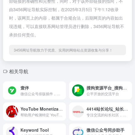
部链接的准确性和完整性，同时，对于该外部链接的指向，不
由3456网址导航实际控制，在2025年3月5日 下午1:12收录
时，该网页上的内容，都属于合规合法，后期网页的内容如出
现违规，可以直接联系网站管理员进行删除，3456网址导航不
承担任何责任。
3456网址导航致力于优质、实用的网络站点资源收集与分享！
相关导航
壹伴
搜狗资源平台_搜狗站长平台
微信公众号排版插件，集成了排版、修图、素材搜集、消息回复等功能，旨在提高运营效率。
公平开放的交流平台
YouTube Monetization
4414站长论坛_站长交易论坛_站长社区
帮助用户检测特定 YouTube 频道或视频是否已启用货币化功能
专注交流的站长社区，每天有众多站长参与交流和交易，交易包括链接交易、网站交易、广告交易、域名交易、IDC交易、现金任务等，4414 — 只属于站长的圈子。
Keyword Tool
微信公众号同步助手