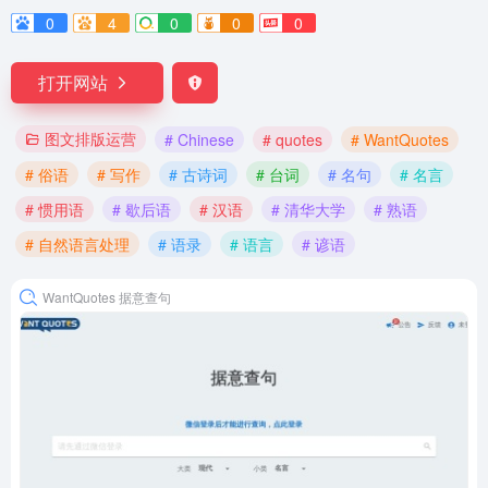
0
4
0
0
0
打开网站
图文排版运营
# Chinese
# quotes
# WantQuotes
# 俗语
# 写作
# 古诗词
# 台词
# 名句
# 名言
# 惯用语
# 歇后语
# 汉语
# 清华大学
# 熟语
# 自然语言处理
# 语录
# 语言
# 谚语
WantQuotes 据意查句