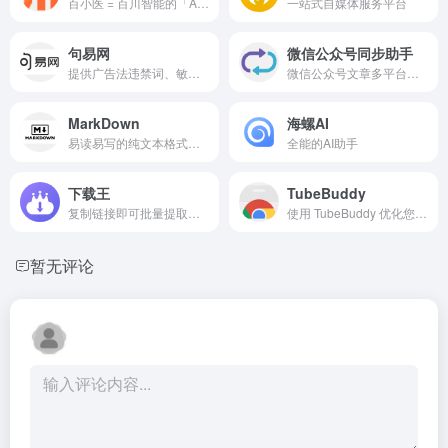
百小医 = 百川智能的「AI 家庭医生」
一站式自媒体服务平台
句易网
微信公众号同步助手
提供广告法违禁词、敏感词在线查询检测服务的平台，帮助用户规避法律风险，提高文案创作和发布的合规性。
微信公众号文章多平台同步
MarkDown
海螺AI
易读易写的纯文本格式编写文档，然后转换成结构化的HTML文档。
全能的AI助手
下载王
TubeBuddy
复制链接即可批量提取无水印视频、图片、音频；8K/4K 高清、多线程高速下载、主页一键批量、12 合 1 剪辑工具、AI 照片橡皮擦 / 视频去水印、断点续传下载管理，一站搞定。
使用 TubeBuddy 优化您的 YouTube SEO 和频道增长
暂无评论