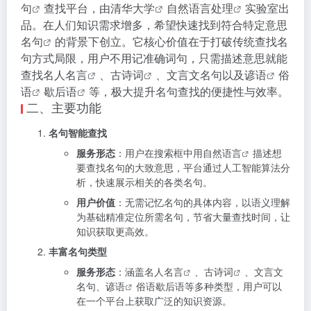
句
查找平台，由
清华大学
自然语言处理
实验室出
品。在人们知识需求增多，希望快速找到符合特定意思
名句
的背景下创立。它核心价值在于打破传统查找名
句方式局限，用户不用记准确词句，只需描述意思就能
查找名人
名言
、
古诗词
、文言文名句以及
谚语
俗
语
歇后语
等，极大提升名句查找的便捷性与效率。
二、主要功能
名句智能查找
服务形态
：用户在搜索框中用自然
语言
描述想
要查找名句的大致意思，平台通过人工智能算法分
析，快速展示相关的各类名句。
用户价值
：无需记忆名句的具体内容，以语义理解
为基础精准定位所需名句，节省大量查找时间，让
知识获取更高效。
丰富名句类型
服务形态
：涵盖名人
名言
、
古诗词
、文言文
名句、
谚语
俗语歇后语等多种类型，用户可以
在一个平台上获取广泛的知识资源。