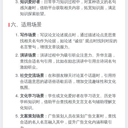
知识爱好者
：日常学习知识过程中，对某种语义的名句
感兴趣时，借助平台获取相关内容，拓宽知识面，满足
知识探索欲望。
六、适用场景
写作场景
：写议论文论述观点时，通过描述论点意思查
找相关名句作为论据，如论述 “诚信” 观点时找到对应的
名言警句，增强文章说服力。
演讲场景
：演讲过程中为吸引听众注意力、升华主题，
查找合适名句引用，比如在励志演讲中引用古诗词名句
激励听众。
社交交流场景
：在和朋友聊天讨论某个话题时，引用符
合话题意思的谚语俗语歇后语，增加交流趣味性和文化
氛围。
文化学习场景
：学生或文化爱好者在学习语文、历史等
学科知识时，借助平台查找相关文言文名句辅助理解文
化知识。
文案策划场景
：广告策划人员在策划广告文案时，查找
合适的名人名言融入其中，提升广告文化内涵和吸引
力。