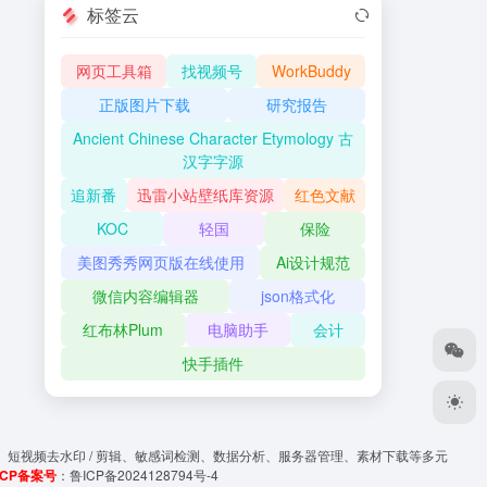
标签云
网页工具箱
找视频号
WorkBuddy
正版图片下载
研究报告
Ancient Chinese Character Etymology 古
汉字字源
追新番
迅雷小站壁纸库资源
红色文献
KOC
轻国
保险
美图秀秀网页版在线使用
Ai设计规范
微信内容编辑器
json格式化
红布林Plum
电脑助手
会计
快手插件
、短视频去水印 / 剪辑、敏感词检测、数据分析、服务器管理、素材下载等多元
ICP备案号
：
鲁ICP备2024128794号-4