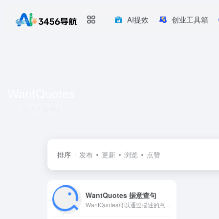
AI提效
创业工具箱
WantQuotes
共 1 篇网址
排序
发布
更新
浏览
点赞
WantQuotes 据意查句
WantQuotes可以通过描述的意思来查找名句，包括名人名言、古诗词和文言文名句、谚语俗语歇后语等。WantQuotes基于最先进的人工智能算法实现，由清华大学自然语言处理实验室出品。