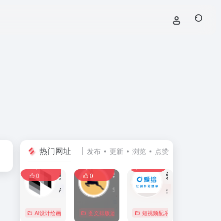
热门网址
发布
更新
浏览
点赞
0
0
0
107,589
11,410
8,401
0
美间
零克查词 — 专业的小红书、抖音、B站、小红书敏感词检测工具
爱给网
0
0
AI家居设计营销谈单的网站，免费为设计师、业主提供海量正版设计素材、谈单PPT模板、图片素材、平面素材、彩平图、软装搭配素材、海报模板等，装修效果图一键再创作，让其10秒搞定设计方案、谈单PPT，并有高佣返现。美间设计，让家居设计更简单，更高效！
零克查词是专业的小红书敏感词和违规词检测工具，同时具备抖音敏感词，快手敏感词，B站敏感词检测功能，是内容创作者的内容优化必备工具。
提供免费的音效配乐、3D模型、视频、游戏素材资源下载。
AI设计绘画
# 软装设计方案，装修效果图，免费软装设计素材下载，谈单P
图文排版运营
行业合规查询
短视频配乐
# B站敏感词
# 
0
0
0