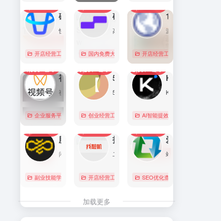
7,102
0
6,180
0
5,774
1
直达
直达
直达
磁力金牛官网
硅基流动 SiliconFlow
1688阿里巴巴采购批发网
快手电商商家一体化营销平台，整合电商投放能力，全链提升营销效果，磁力金牛让生意智能化，让营销简单化。
高性能 AI 算力与大模型服务平台（MaaS）
源头厂家，源头货！
开店经营工具
账号数据分析
国内免费大模型
# 品牌代投
# AI 云服务平台
开店经营工具
# 快手电商广告投放
# Image
# Infer
# 快
0
0
0
4,386
0
3,281
0
2,857
0
直达
直达
直达
视频号助手
58同城
KIMI
视频号是微信推出的一个短视频和直播内容平台，用户可以在这里创作、分享和发现视频内容。
58同城分类信息网，为你提供房产、招聘、黄页、团购、交友、二手、宠物、车辆、周边游等海量分类信息，充分满足您免费查看/发布信息的需求。北京58同城，专业的分类信息网。
Kimi是智能助手，擅长长文本处理、多语言对话、文件解读和辅助编程等，致力于提升用户工作效率和生活品质。
企业服务平台
图文排版运营
创业经营工具箱
# 北京免费发布信息
AI智能提效工具
# 北京分类信
国内免费大
0
0
0
2,234
0
2,123
0
2,084
0
直达
直达
直达
腾讯搜活帮
找靓机
爱站
闲暇时间在线赚钱的任务众包平台
二手手机自营平台，主营9成新及以上的原装正品二手手机、平板电脑、笔记本电脑以及3C配件等数码产品。三重质量防护体系——B端自检+平台质检+正品险，实拍真机，支持7天无理由退换货以及365天官方质保服务，杜绝翻新机。平台目前已经与苹果中国供应商建立直接合作，同时为用户提供花呗分期、白条支付以及组合支付等多种支付形式。
站长工具查询服务，包括IP反查域名、Whois查询、PING检测、网站反向链接查询、友情链接检测等，并研发出独具特色的百度权重查询功能。
副业技能学习
# 众包
开店经营工具
# 大学生兼职
# 二手iphone
# 搜活帮
SEO优化查询
# 二手手机
# 二手
直达
直达
直达
加载更多