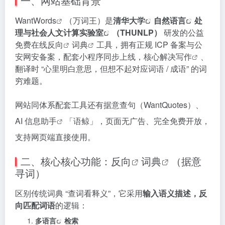
一、网站基础背景
WantWords
（万词王）是
清华大学
自然语言
处
理与社会人文计算
实验室
（THUNLP）
研发的公益
免费在线
反向
词典
工具，拥有正规 ICP 备案与公
安网安备案，配套小程序同步上线，核心解决
写作
、
翻译时 “心里明白意思，但想不起对应词语 / 成语” 的词
穷难题。
网站同体系配套工具还有据意查句（WantQuotes）、
AI 信息
助手
「语鲸」，页面无广告、完全免费开放，
支持网页端直接使用。
二、核心核心功能：
反向
词典
（据意
寻词）
区别传统词典 “查词看释义”，它采用
输入语义描述，反
向匹配词语
的逻辑：
多
语言
检索