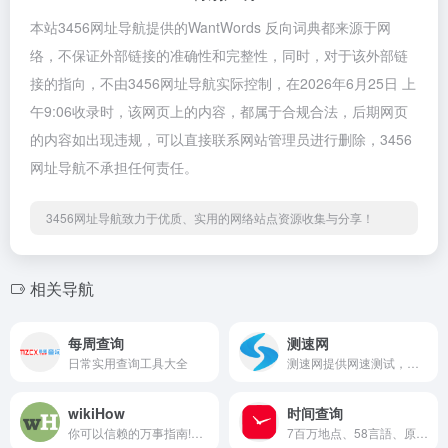
本站3456网址导航提供的WantWords 反向词典都来源于网
络，不保证外部链接的准确性和完整性，同时，对于该外部链
接的指向，不由3456网址导航实际控制，在2026年6月25日 上
午9:06收录时，该网页上的内容，都属于合规合法，后期网页
的内容如出现违规，可以直接联系网站管理员进行删除，3456
网址导航不承担任何责任。
3456网址导航致力于优质、实用的网络站点资源收集与分享！
相关导航
每周查询
测速网
日常实用查询工具大全
测速网提供网速测试，网络质量测试，宽带测速，Wi-Fi测速，5G测速，IPv6测速，带宽检测，路由器测速，网关测速，宽带提速，宽带升级，网络加速，内网测速，专网测速，视频测试，游戏测速，直播测速，网络诊断，蹭网检测，物联网监测，网站监测，API监测，Ping测试，路由测试等专业服务，拥有国内外大量高性能测试点，覆盖电信，移动，联通，网通，广电，长城宽带，鹏博士等运营商,Wi-Fi 7,Wi-Fi 6,FTTR,全屋Wi-Fi。
wikiHow
时间查询
你可以信赖的万事指南!wikiHow是一项协作项目，目标是建立世界最大的最高质量的指导手册。无论您想做什么，我们的多语种指导手册都可以为您提供免费的逐步指导。
7百万地点、58言語、原子時計と同期。