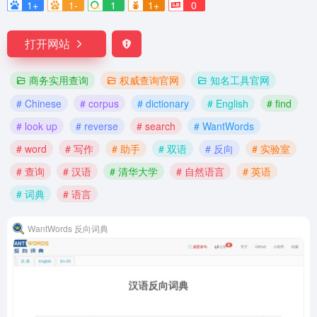
1+
1-
1
1+
0
打开网站
商务实用查询
权威查询官网
知名工具官网
# Chinese
# corpus
# dictionary
# English
# find
# look up
# reverse
# search
# WantWords
# word
# 写作
# 助手
# 双语
# 反向
# 实验室
# 查询
# 汉语
# 清华大学
# 自然语言
# 英语
# 词典
# 语言
WantWords 反向词典