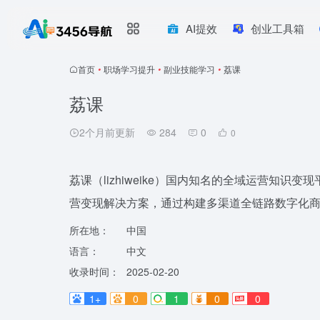
AI提效
创业工具箱
首页
•
职场学习提升
•
副业技能学习
•
荔课
荔课
2个月前更新
284
0
0
荔课（lizhiweike）国内知名的全域运营知
营变现解决方案，通过构建多渠道全链路数字化
所在地：
中国
语言：
中文
收录时间：
2025-02-20
1+
0
1
0
0