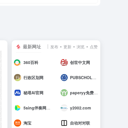
最新网址
发布
更新
浏览
点赞
360百科
创世中文网
行政区划网
PUBSCHOLAR公益学术平台
秘塔AI官网
paperyy免费查重入口_AIGC免费论文检测
5sing伴奏网_中国原创音乐伴奏网
y2002.com
淘宝
自动对对联