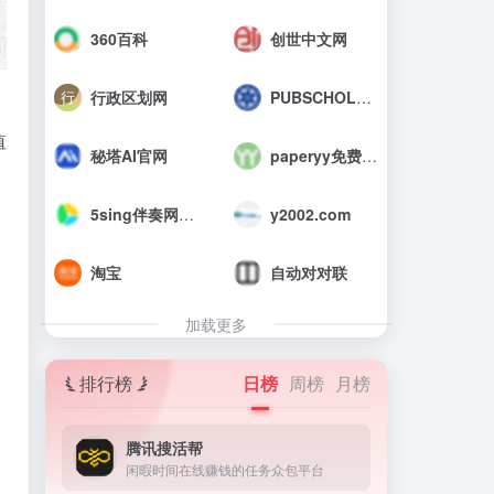
360百科
创世中文网
行政区划网
PUBSCHOLAR公益学术平台
值
秘塔AI官网
paperyy免费查重入口_AIGC免费论文检测
，
5sing伴奏网_中国原创音乐伴奏网
y2002.com
淘宝
自动对对联
加载更多
排行榜
日榜
周榜
月榜
腾讯搜活帮
闲暇时间在线赚钱的任务众包平台