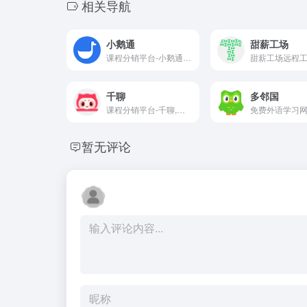
相关导航
小鹅通
甜薪工场
课程分销平台-小鹅通为企业全域卖课、私域直播、私域运营、企业内训等场景提供一站式解决方案，轻松拥有知识店铺、小程序商城、分销系统，帮助企业构建公域获客、运营留存、成交转化、客户管理于一体的数字化私域营销闭环。
千聊
多邻国
课程分销平台-千聊,腾讯投资的一站式免资质知识变现和教育培训工具,微信生态知识变现首选工具,覆盖抖音快手视频号等多渠道.一键创建直播间,全方位帮你提高触达/拉新/复购等关键环节指标!
免费外语学习
暂无评论