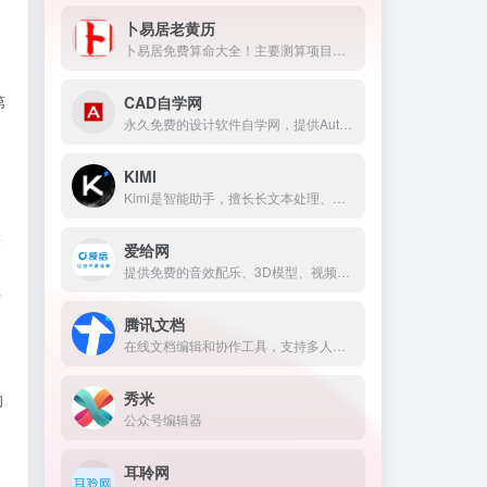
卜易居老黄历
卜易居免费算命大全！主要测算项目有生辰八字算命，姓名测试，在线算命，周易算命，在线抽签，姓名算命，起名网免费测名，在线算命，老黄历查询，周易占卜，八字算命婚姻，周公解梦，万年历，周易算卦，手机号码测吉凶，姓名配对，车牌号码吉凶，塔罗牌占卜，2025年生肖运程，宝宝起名打分，起名字大全等内容;
第
CAD自学网
永久免费的设计软件自学网，提供AutoCAD、Catia、UG、Pro/E、Creo、Solidworks、CAXA、PS、Revit、3dmax、sketchup，天正CAD等设计软件与教程的下载，致力于为设计师提供便捷的软件、教程和图纸下载。
KIMI
介
Kimi是智能助手，擅长长文本处理、多语言对话、文件解读和辅助编程等，致力于提升用户工作效率和生活品质。
设
爱给网
提供免费的音效配乐、3D模型、视频、游戏素材资源下载。
行
腾讯文档
在线文档编辑和协作工具，支持多人实时在线编辑文档，并能与QQ、微信等社交软件无缝整合。
秀米
的
公众号编辑器
，
耳聆网