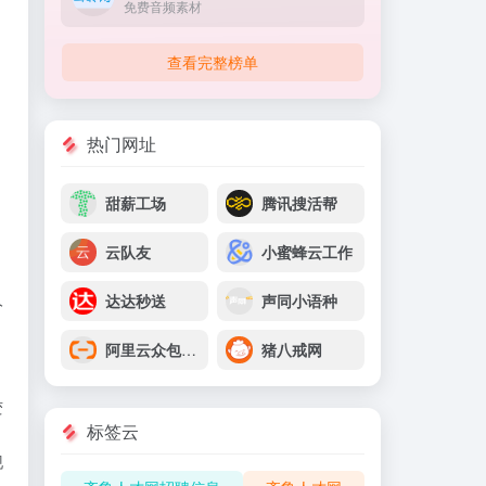
免费音频素材
查看完整榜单
热门网址
。
甜薪工场
腾讯搜活帮
云队友
小蜜蜂云工作
人
达达秒送
声同小语种
阿里云众包平台
猪八戒网
变
标签云
现