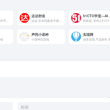
达达秒送
51CTO学堂
甜薪工场远程工作平台,连接在线网上兼职自由职业者与远程工作任务招聘需求者,致力于创造高价值的自由工作市场,为企业远程灵活用工提供网上兼职/全职人才,又可为居家远程办公自由职业者发布招聘信息,找远程工作办公信息,就上甜薪工场!
达达-京东到家是中国领先的本地零售和物流平台。公司旗下，达达为商户和消费 者提供专业高效的同城配送信息服务，搭建了城市末端物流的“高速公路”;目前 已覆盖全国 450 多个主要城市，服务超过 120 万商家用户和超过 7000 万个人用 户，日单量峰值千万级; 京东到家也已覆盖北京、上海、广州等超过 100 个主要城 市，注册用户 7400 多万，月活跃用户超 3000 万，日单量峰值突破 150 万单。依托 达达的高效配送和大量优秀零售合作伙伴，京东到家为消费者提供超市便利、生鲜 果蔬、医药健康、烘焙蛋糕、鲜花绿植、家居时尚等海量商品 1 小时配送到家的极 致服务体验。公司成立于 2014 年初，先后获得了红杉、DST、京东、沃尔玛等顶级基金和战略合作伙伴的投资，累计融资金额超过 13 亿美元。
AI培训
声同小语种
实现网
网站
小语种交流地