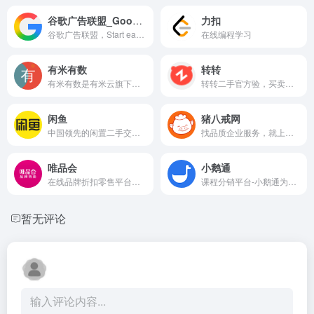
谷歌广告联盟_Google AdSense_广告联盟导航
力扣
谷歌广告联盟，Start earning money from your website through ad and content monetization. Learn how to start using AdSense for your website today.
在线编程学习
有米有数
转转
有米有数是有米云旗下专业的电商广告营销分析与投放平台，提供5亿商品库，1.8亿广告素材，监测80万商家，5分钟同步更新数据。覆盖商品广告素材分析、电商爆品数据、带货达人数据、同行商家分析、广告投放提效工具等五大能力，致力于让商家的生意增长心中有数。
转转二手官方验，买卖二手不一样
闲鱼
猪八戒网
中国领先的闲置二手交易平台，趣味生活社区，从最初的C2C交易，到用户在这里分享技能、兴趣与经验，从物品到服务、从交易到交流，如今闲鱼累计用户数超5亿，日均交易额已突破10亿，每天都有400万件闲置物品在平台上发布。同时，闲鱼以闲置交易为起点，还发展出一键转卖、极速回收、验货宝、闲鱼小法庭等服务；并在2024年闲鱼成立十周年之际推出了闲鱼简历功能，通过闲置时间、技能来赚钱，让你的人生另起一行。
找品质企业服务，就上猪八戒网，提供品牌设计、营销策划、网站建设、知识产权、工商财税、数字资产交易等800+种品质服务；18年专业企业服务经验，300+线下服务网络，企业服务放心购，明码实价，不成功退款。
唯品会
小鹅通
在线品牌折扣零售平台，以“精选品牌+深度折扣+限时抢购”的正品特卖模式为消费者提供超值购物体验。
课程分销平台-小鹅通为企业全域卖课、私域直播、私域运营、企业内训等场景提供一站式解决方案，轻松拥有知识店铺、小程序商城、分销系统，帮助企业构建公域获客、运营留存、成交转化、客户管理于一体的数字化私域营销闭环。
暂无评论