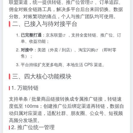
联盟渠道，统一提供转链、
推广位管理
、订单追踪、
佣金对账全链路工具，解决多平台后台来回切换、数据
分散、对账繁琐的痛点，个人与推广团队均可使用。
二、已接入与待对接平台
已完整打通
：
京东联盟
，支持全套转链、推广位、订
单、收益功能；
对接中
：美团（外卖 / 到店）、
淘宝闪购
（即时零
售）；
平台持续扩充更多电商、本地生活 CPS 渠道。
三、四大核心功能模块
1. 万能转链
支持单条 / 批量商品链接转换成专属推广链接，转链速
度低至 100ms；创建推广位后绑定渠道再转链，数据自
动归属对应渠道，适配社群、朋友圈、公众号、短视频
高频分发场景。
2. 推广位统一管理