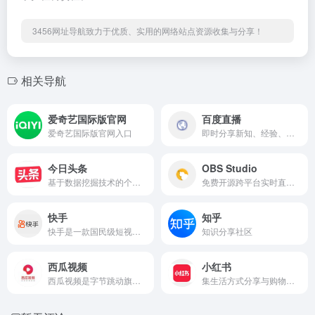
3456网址导航致力于优质、实用的网络站点资源收集与分享！
相关导航
爱奇艺国际版官网
百度直播
爱奇艺国际版官网入口
即时分享新知、经验、见识，陪伴用户收获与成长的直播平台。目前用户可通过百度百家号开播，百家号是全球最大中文搜索引擎百度为内容创作者提供的内容发布、内容变现和粉丝管理平台。通过百家号开直播功能和第三方推拉流方式，用户可以在百度平台实时分享新知，与世界进行直接对话。百度直播致力于打造成最有价值的泛知识直播平台，帮助用户探索世界，分享乐趣并有所收获。与此同时，百度坚持将直播作为移动生态的基础设施能力，提升获取信息与知识的体验，进一步丰富与完善移动内容生态，继续成为人们获取信息与知识的第一入口。
今日头条
OBS Studio
基于数据挖掘技术的个性化推荐引擎产品，为用户提供精准的新闻资讯和内容推荐。
免费开源跨平台实时直播推流、视频录屏软件
快手
知乎
快手是一款国民级短视频App，用于记录和分享生产、生活的平台，让用户拥抱每一种生活。
知识分享社区
西瓜视频
小红书
西瓜视频是字节跳动旗下的中视频平台，以“点亮对生活的好奇心”为slogan，通过人工智能算法为用户推荐短视频内容。
集生活方式分享与购物于一体的社交媒体平台，用户可以通过图文、视频等形式记录和分享生活点滴，特别是年轻人的正能量和精致生活。