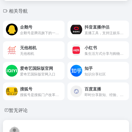
相关导航
企鹅号
抖音直播伴侣
企鹅号是腾讯旗下的一站式内容创作运营平台，致力于帮助媒体、自媒体、企业、机构获得更多曝光与关注，持续扩大品牌影响力和商业变现能力。
直播工具，支持泛娱乐直播、游戏直播、电商直播、虚拟直播等多种直播场景，具备互动公屏、实时榜单、美颜特效、绿幕抠像、导播模式等专业直播功能。
无他相机
小红书
无他相机
集生活方式分享与购物于一体的社交媒体平台，用户可以通过图文、视频等形式记录和分享生活点滴，特别是年轻人的正能量和精致生活。
爱奇艺国际版官网
知乎
爱奇艺国际版官网入口
知识分享社区
搜狐号
百度直播
搜狐号是搜狐门户改革背景下全新打造的分类内容的入驻、发布和分发全平台，集中搜狐网、手机搜狐网和搜狐新闻客户端三端资源大力推广媒体和自媒体优质内容的平台。
即时分享新知、经验、见识，陪伴用户收获与成长的直播平台。目前用户可通过百度百家号开播，百家号是全球最大中文搜索引擎百度为内容创作者提供的内容发布、内容变现和粉丝管理平台。通过百家号开直播功能和第三方推拉流方式，用户可以在百度平台实时分享新知，与世界进行直接对话。百度直播致力于打造成最有价值的泛知识直播平台，帮助用户探索世界，分享乐趣并有所收获。与此同时，百度坚持将直播作为移动生态的基础设施能力，提升获取信息与知识的体验，进一步丰富与完善移动内容生态，继续成为人们获取信息与知识的第一入口。
暂无评论