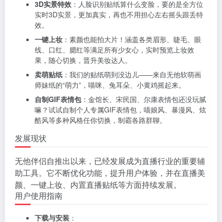
3D实景特效
：人脸识别贴纸算什么变脸，要的是全方位
实时3D实景，更加真实，再也不用担心左右摇头跟丢特
效。
一键上妆
：素颜也能拍大片！涵盖各类眉形、睫毛、眼
线、口红、腮红等满足所有少女心，实时预览上妆效
果，随心切换，晋升美妆达人。
卖萌贴纸
：我们的贴纸萌到没边儿——来自无他软萌画
师妹纸的“萌力”，喵咪、兔耳朵、小黄鸡摇起来。
自制GIF表情包
：金馆长、宋民国、尔康表情包还没玩腻
嘛？试试自制个人专属GIF表情包，喵娘风、暴漫风、炫
酷风等多种风格任你切换，制霸各路群聊。
发展现状
无他伴侣自推出以来，已经发展成为直播行业的重要辅
助工具。它不断优化功能，提升用户体验，并在直播美
颜、一键上妆、内置直播贴纸等方面持续发展。
用户使用指南
下载与安装
：