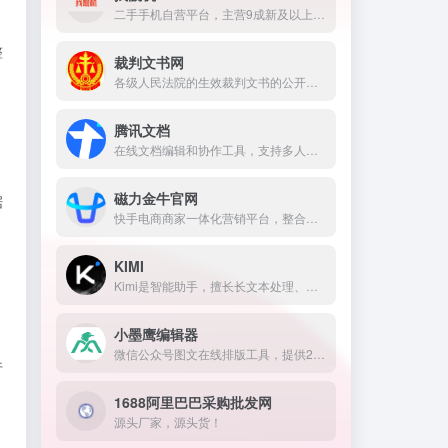
二手手机自营平台，主营9成新及以上的原装正品二手手机、平板电脑、笔记本电脑以及3C配件等数码产品。三重质量防护体系——B端自检+平台质检+正品险，实拍真机，支持7天无理由退换货以及365天官方质保服务，杜绝翻新机。平台目前已经与苹果中国供应商建立直接合作，同时为用户提供花呗分期、白条支付以及组合支付等多种支付形式。
整
裁判文书网
。
各级人民法院的生效裁判文书的公开平台。
腾讯文档
在线文档编辑和协作工具，支持多人实时在线编辑文档，并能与QQ、微信等社交软件无缝整合。
磁力金牛官网
据
快手电商商家一体化营销平台，整合电商投放能力，全链提升营销效果，磁力金牛让生意智能化，让营销简单化。
KIMI
Kimi是智能助手，擅长长文本处理、多语言对话、文件解读和辅助编程等，致力于提升用户工作效率和生活品质。
小墨鹰编辑器
微信公众号图文在线排版工具，提供20万+微信公众平台图文排版素材和45大行业专题样式模板，能够快速完成高颜值图文排版。
行
1688阿里巴巴采购批发网
源头厂家，源头货！