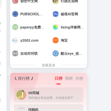
创世中文网
行政区划网
PUBSCHOLAR公益学术平台
秘塔AI官网
于
paperyy免费查重入口_AIGC免费论文检测
5sing伴奏网_中国原创音乐伴奏网
媒
y2002.com
淘宝
己
自动对对联
酷云eye_收视率查询
使
加载更多
户
排行榜
日榜
周榜
月榜
58同城
58同城分类信息网，为你提供房产、招聘、黄页、团购、交友、二手、宠物、车辆、周边游等海量分类信息，充分满足您免费查看/发布信息的需求。北京58同城，专业的分类信息网。
展
找靓机