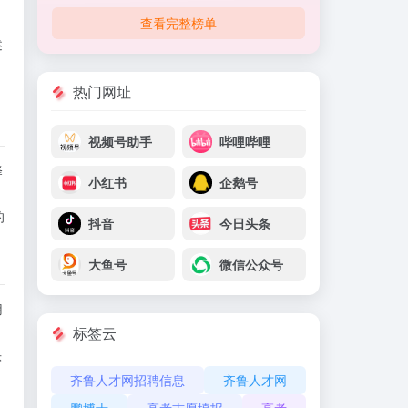
查看完整榜单
述
热门网址
视频号助手
哔哩哔哩
择
小红书
企鹅号
的
抖音
今日头条
大鱼号
微信公众号
用
标签云
头
齐鲁人才网招聘信息
齐鲁人才网
。