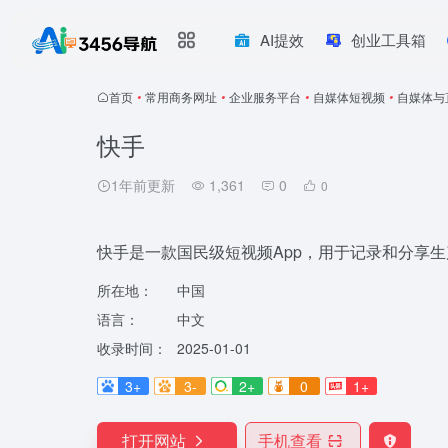
AI提效
创业工具箱
首页
•
常用商务网址
•
企业服务平台
•
自媒体短视频
•
自媒体与
快手
1年前更新
1,361
0
0
快手是一款国民级短视频App，用于记录和分享
所在地：
中国
语言：
中文
收录时间：
2025-01-01
3+
3-
2+
0
1+
打开网站
手机查看