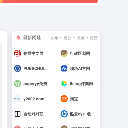
最新网址
发布
更新
浏览
点赞
创世中文网
行政区划网
PUBSCHOLAR公益学术平台
秘塔AI官网
paperyy免费查重入口_AIGC免费论文检测
5sing伴奏网_中国原创音乐伴奏网
y2002.com
淘宝
自动对对联
酷云eye_收视率查询