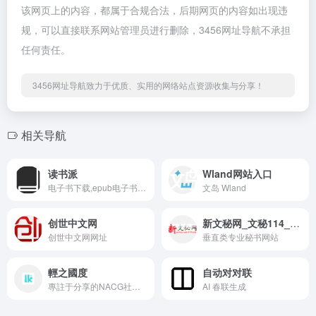
该网页上的内容，都属于合规合法，后期网页的内容如出现违
规，可以直接联系网站管理员进行删除，3456网址导航不承担
任何责任。
3456网址导航致力于优质、实用的网络站点资源收集与分享！
相关导航
读书派
Wland网站入口
电子书下载,epub电子书,azw3电子书,mobi电子书,pdf电子书下载去哪儿？上读书派! 靠谱的电子书下载,了解更多免费好用的电子书下载网站。
文岛 Wland
创世中文网
新文秘网_文秘114_大秘书网站
创世中文网网址
垂直类专业秘书网站
輕之國度
自动对对联
專註于分享的NACG社群，这里有用户分享的最新的NACG资源，有很好的社群与创作氛围
AI 春联生成