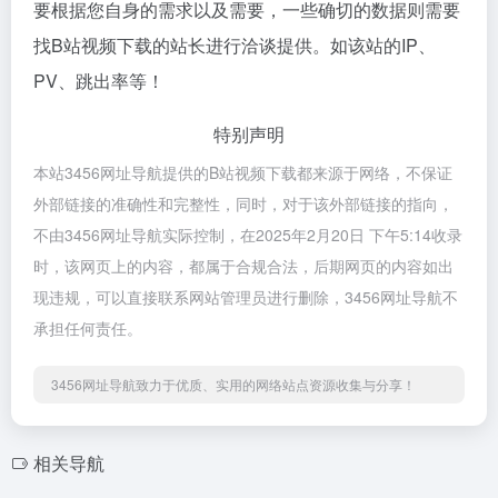
要根据您自身的需求以及需要，一些确切的数据则需要
找B站视频下载的站长进行洽谈提供。如该站的IP、
PV、跳出率等！
特别声明
本站3456网址导航提供的B站视频下载都来源于网络，不保证
外部链接的准确性和完整性，同时，对于该外部链接的指向，
不由3456网址导航实际控制，在2025年2月20日 下午5:14收录
时，该网页上的内容，都属于合规合法，后期网页的内容如出
现违规，可以直接联系网站管理员进行删除，3456网址导航不
承担任何责任。
3456网址导航致力于优质、实用的网络站点资源收集与分享！
相关导航