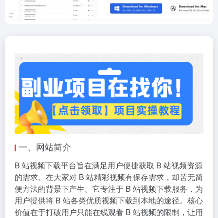
一、网站简介
B 站视频下载平台旨在满足用户便捷获取 B 站视频资源
的需求。在大家对 B 站精彩视频有保存需求，却苦无简
便方法的背景下产生。它专注于 B 站视频下载服务，为
用户提供将 B 站各类优质视频下载到本地的途径。核心
价值在于打破用户只能在线观看 B 站视频的限制，让用