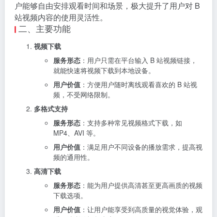
户能够自由安排观看时间和场景，极大提升了用户对 B
站视频内容的使用灵活性。
二、主要功能
视频下载
服务形态
：用户只需在平台输入 B 站视频链接，
就能快速将视频下载到本地设备。
用户价值
：方便用户随时离线观看喜欢的 B 站视
频，不受网络限制。
多格式支持
服务形态
：支持多种常见视频格式下载，如
MP4、AVI 等。
用户价值
：满足用户不同设备的播放需求，提高视
频的通用性。
高清下载
服务形态
：能为用户提供高清甚至更高画质的视频
下载选项。
用户价值
：让用户能享受到高质量的视觉体验，观