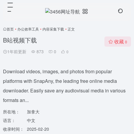
首页
•
办公效率工具
•
内容采集下载
•
正文
B站视频下载
收藏
0
1年前更新
873
0
0
Download videos, images, and photos from popular
platforms with SnapAny, the leading free online media
downloader. Easily save any audiovisual media in various
formats an...
所在地：
加拿大
语言：
中文
收录时间：
2025-02-20