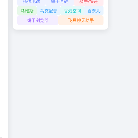
骚扰电话
骗子号码
骑手/快递
马维斯
马克配音
香港空间
香奈儿
饼干浏览器
飞豆聊天助手