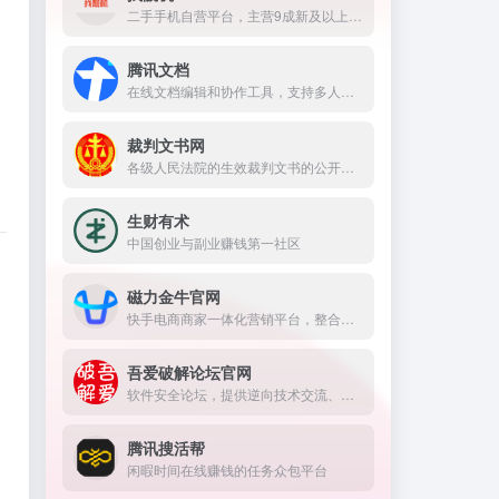
二手手机自营平台，主营9成新及以上的原装正品二手手机、平板电脑、笔记本电脑以及3C配件等数码产品。三重质量防护体系——B端自检+平台质检+正品险，实拍真机，支持7天无理由退换货以及365天官方质保服务，杜绝翻新机。平台目前已经与苹果中国供应商建立直接合作，同时为用户提供花呗分期、白条支付以及组合支付等多种支付形式。
腾讯文档
在线文档编辑和协作工具，支持多人实时在线编辑文档，并能与QQ、微信等社交软件无缝整合。
裁判文书网
各级人民法院的生效裁判文书的公开平台。
生财有术
中国创业与副业赚钱第一社区
磁力金牛官网
快手电商商家一体化营销平台，整合电商投放能力，全链提升营销效果，磁力金牛让生意智能化，让营销简单化。
吾爱破解论坛官网
软件安全论坛，提供逆向技术交流、绿色软件下载、原创工具与安全教程，免费注册，资源丰富更新快，技术爱好者优选。
腾讯搜活帮
闲暇时间在线赚钱的任务众包平台