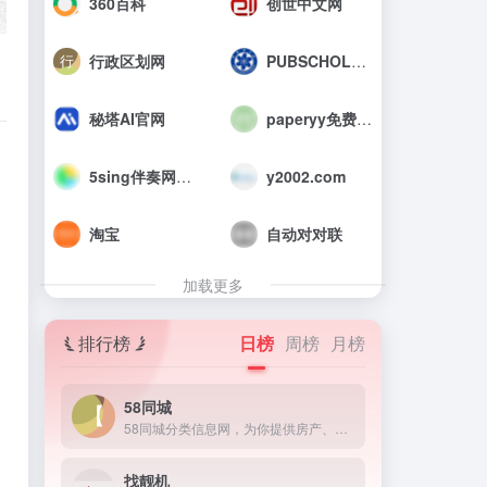
360百科
创世中文网
行政区划网
PUBSCHOLAR公益学术平台
秘塔AI官网
paperyy免费查重入口_AIGC免费论文检测
。
5sing伴奏网_中国原创音乐伴奏网
y2002.com
淘宝
自动对对联
加载更多
排行榜
日榜
周榜
月榜
58同城
58同城分类信息网，为你提供房产、招聘、黄页、团购、交友、二手、宠物、车辆、周边游等海量分类信息，充分满足您免费查看/发布信息的需求。北京58同城，专业的分类信息网。
找靓机