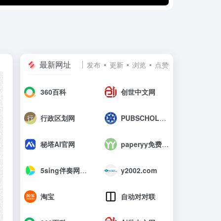
最新网址
发布
更新
浏览
点赞
360百科
创世中文网
行政区划网
PUBSCHOLAR公益学术平台
秘塔AI官网
paperyy免费查重入口_AIGC免费论文检测
5sing伴奏网_中国原创音乐伴奏网
y2002.com
淘宝
自动对对联