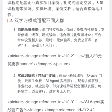
课程均配套企业真实项目案例，拒绝纯理论空谈，大量
课程附带源码、实操环境、案例文档，适合直接落地工
作。
2. 双学习模式适配不同人群
自助录播单课
：单门独立视频，低价 / 免费均可观看，支
持倍速、缓存、断点续学，适合碎片化查漏补缺；平台
常年设置新人券、限时 0 元体验课、免费公开课（如
WinRT、基础 Git 入门）。
<picture> <image reference_id=”12-2″ title=”新人30元
优惠券banner”></image> </picture>
实战训练营 / 精品门徒班
：体系化长线课程（Oracle 门
徒、云原生全栈、AI Agent 实战营），配备讲师答疑、
作业批改、就业指导，部分课程承诺配套面试资源、终
身辅导，适合转行、进阶考证人群。
<picture> <image reference_id=”12-3″ title=”AI Agent实
战营广告”></image> <image reference_id=”12-4″