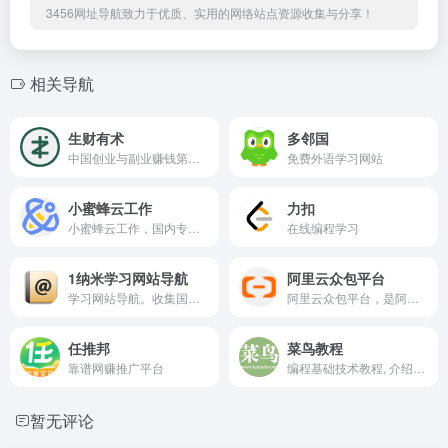
3456网址导航致力于优质、实用的网络站点资源收集与分享！
相关导航
生财有术
多邻国
中国创业与副业赚钱第一社区
免费外语学习网站
小蜜蜂云工作
力扣
小蜜蜂云工作，国内专业的远程办公的SAAS平台和招聘网站，帮助企业招聘世界各地的优秀远程工作的人才和网上兼职人才，为自由职业者提供远程工作机会。
在线编程学习
1纳米学习网站导航
阿里云众包平台
学习网站导航。收集国内外优质学习网站！学习必备！找资料必备！
阿里云众包平台，是阿里云提供给产品、技术与服务商进行交易的网络平台。客户可以在阿里云众包平台免费发布网站制作、网站建设、网站开发、网站设计、手机网站制作、手机软件开发、办公软件开发外包等需求。通过阿里云认证的服务商可以在阿里云众包平台承接客户的需求。阿里云众包平台为客户提供免费项目保险，超长保质期，全程监控等贴心服务，让客户轻松高效完成各项外包需求。做网站、建系统、找外包就上阿里云众包平台。
任推邦
菜鸟教程
靠谱网赚推广平台
编程基础技术教程, 介绍了HTML、CSS、Javascript、Python，Java，Ruby，C，PHP , MySQL等各种编程语言的基础知识。 同时本站中也提供了大量的在线实例，通过实例，您可以更好的学习编程。..
暂无评论