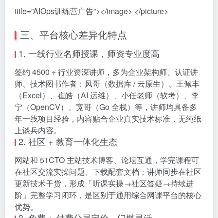
title=”AIOps训练营广告”></image> </picture>
三、平台核心差异化特点
1. 一线行业名师授课，师资专业度高
签约 4500 + 行业资深讲师，多为企业架构师、认证讲
师、技术图书作者：风哥（数据库 / 云原生）、王佩丰
（Excel）、崔皓（AI 运维）、小任老师（软考）、李
宁（OpenCV）、宽哥（Go 全栈）等，讲师均具备多
年一线项目经验，内容贴合企业真实技术标准，无纯纸
上谈兵内容。
2. 社区 + 教育一体化生态
网站和 51CTO 主站技术博客、论坛互通，学完课程可
在社区交流实操问题、下载配套文档；讲师同步在社区
更新技术干货，形成「听课实操→社区答疑→持续进
阶」完整学习闭环，是区别于通用综合网课平台的核心
优势。
3. 免费 + 付费分层定价，门槛灵活