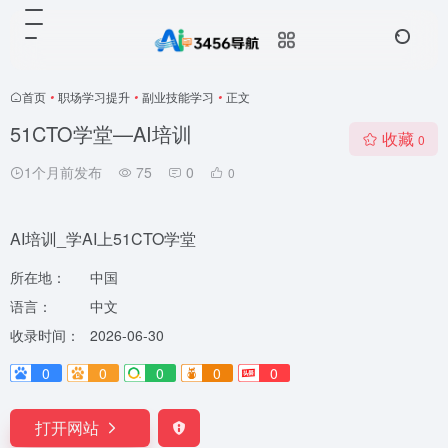
首页
•
职场学习提升
•
副业技能学习
•
正文
51CTO学堂—AI培训
收藏
0
1个月前发布
75
0
0
AI培训_学AI上51CTO学堂
所在地：
中国
语言：
中文
收录时间：
2026-06-30
0
0
0
0
0
打开网站