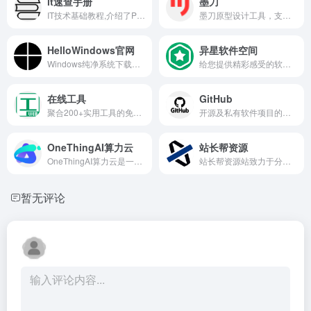
it速查手册
墨刀
IT技术基础教程,介绍了PHP、MySQL、Linux、web服务器、redis、memcache、javascript、HTML5、css、seo等各种编程语言配置、使用、技巧、安全等知识。
墨刀原型设计工具，支持APP、网站页面、管理后台、可视化大屏、工业HMI、小程序、H5多场景领域原型设计，AI智能生成组件、页面，智能填充，支持执行AI语义化指令，支持团队项目实时协作和管理，金融级数据安全保障，还支持私有化部署，是产品经理、设计师和技术开发团队必备工具。
HelloWindows官网
异星软件空间
Windows纯净系统下载站，不夹带任何私货，系统全部来源于微软官方原版，本站只是收录官方发布的系统以及工具，方便大家下载，请放心使用。
给您提供精彩感受的软件博客！推荐精选好用实用的软件及资源，且有详细的图文评测介绍。大量绿色、好用软件及资源下载。
在线工具
GitHub
聚合200+实用工具的免费在线平台，涵盖代码格式化、图片处理、PDF编辑、正则测试、JSON美化、证件照制作、二维码生成等，即开即用无需安装，是开发者、设计师和办公人群的效率利器。
开源及私有软件项目的托管平台，提供Git版本控制和许多协作特性，是全球最大的代码托管网站之一。
OneThingAI算力云
站长帮资源
OneThingAI算力云是一个提供AI算力、GPU服务的算力平台，为开发者、企业打造集AI训练推理、科学计算、图形图像处理、云渲染等一站式、全方位的算力云服务解决方案。
站长帮资源站致力于分享优秀的 WordPress 主题、WordPress 插件、Elementor 模板、WooCommerce 高级插件等资源及汉化翻译。我们汇聚了经过人工严格测试的开源程序，为您的站点提供强有力的支持。
暂无评论