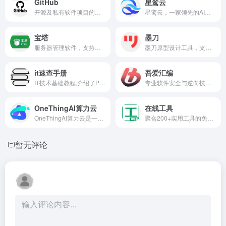
GitHub
星鸾云
开源及私有软件项目的托管平台，提供Git版本控制和许多协作特性，是全球最大的代码托管网站之一。
星鸾云，一家领先的AI云平台，专注于提供高密度算力解决方案，特别是在AI视觉和生成式AI领域。我们采用A800和4090等先进GPU服务器，结合创新的浸没式液冷技术，为大数据中心提供一体化、智能化的液冷解决全案服务。星鸾云致力于打造高效、环保的算力环境，支持企业和开发者在云端轻松部署和管理AI应用，推动AI技术的广泛应用和发展。
宝塔
墨刀
服务器管理软件，支持Windows和Linux系统，通过Web界面轻松管理服务器，提升运维效率。
墨刀原型设计工具，支持APP、网站页面、管理后台、可视化大屏、工业HMI、小程序、H5多场景领域原型设计，AI智能生成组件、页面，智能填充，支持执行AI语义化指令，支持团队项目实时协作和管理，金融级数据安全保障，还支持私有化部署，是产品经理、设计师和技术开发团队必备工具。
it速查手册
吾爱汇编
IT技术基础教程,介绍了PHP、MySQL、Linux、web服务器、redis、memcache、javascript、HTML5、css、seo等各种编程语言配置、使用、技巧、安全等知识。
专业软件安全与逆向技术论坛，专注反汇编、反调试、漏洞分析与加密解密，提供从零基础到高阶的逆向教程、调试工具与精品软件资源，技术氛围浓厚，是逆向工程师与安全爱好者的核心交流平台。
OneThingAI算力云
在线工具
OneThingAI算力云是一个提供AI算力、GPU服务的算力平台，为开发者、企业打造集AI训练推理、科学计算、图形图像处理、云渲染等一站式、全方位的算力云服务解决方案。
聚合200+实用工具的免费在线平台，涵盖代码格式化、图片处理、PDF编辑、正则测试、JSON美化、证件照制作、二维码生成等，即开即用无需安装，是开发者、设计师和办公人群的效率利器。
暂无评论