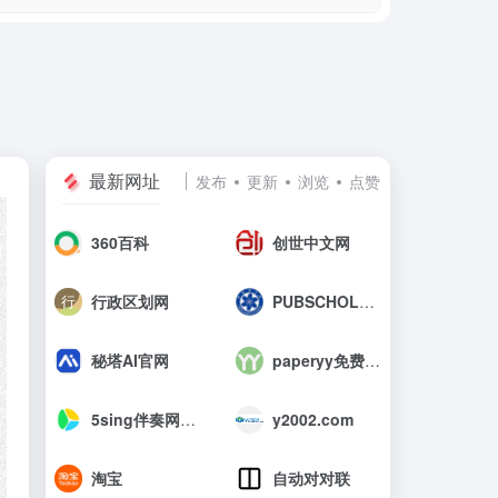
最新网址
发布
更新
浏览
点赞
360百科
创世中文网
行政区划网
PUBSCHOLAR公益学术平台
秘塔AI官网
paperyy免费查重入口_AIGC免费论文检测
5sing伴奏网_中国原创音乐伴奏网
y2002.com
淘宝
自动对对联