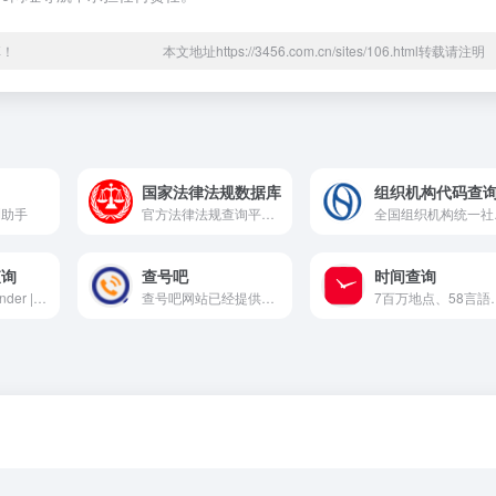
享！
本文地址https://3456.com.cn/sites/106.html转载请注明
国家法律法规数据库
组织机构代码查
测助手
官方法律法规查询平台，提供宪法、法律、行政法规、地方性法规、自治条例和单行条例、经济特区法规、司法解释等电子文本的检索和浏览服务。
全国组织机构统一社会信用代码数
查询
查号吧
时间查询
Abbreviation Finder | Check Acronym for Free Online
查号吧网站已经提供超过20年的国内国际长途电话区号、手机归属地查询、骗子号码曝光、固定电话号码库等服务，具有多语言版本、可适配智能手机、平板电脑以及app版本和微信小程序，是您查询电话区号、手机归属、特殊号码的方便、可靠帮手！
7百万地点、58