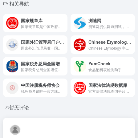
相关导航
国家规章库
测速网
国家规章库是中国政府网与中国政府法制信息网同步公布的，包含现行有效部门规章和地方政府规章的数据库，支持在线查阅、检索、下载等服务，并实现动态更新。
测速网提供网速测试，网络质量测试，宽带测速，Wi-Fi测速，5G测速，IPv6测速，带宽检测，路由器测速，网关测速，宽带提速，宽带升级，网络加速，内网测速，专网测速，视频测试，游戏测速，直播测速，网络诊断，蹭网检测，物联网监测，网站监测，API监测，Ping测试，路由测试等专业服务，拥有国内外大量高性能测试点，覆盖电信，移动，联通，网通，广电，长城宽带，鹏博士等运营商,Wi-Fi 7,Wi-Fi 6,FTTR,全屋Wi-Fi。
国家外汇管理局门户网站
Chinese Etymology 字源
国家外汇管理局唯一国家级官方政务门户
Chinese Etymology 字源, Chinese character history and ancient Chinaese character (Orachle characters, Bronze characters, Seal characters, Shuowen Jiezi, Liushutong) analysis and research 汉字历史和古汉字(甲骨文, 金文, 篆字, 说文解字, 六书通)研究与分析. Search 100K+ ancient Chinese characters and etymology. 查询10万+古汉字和字源.
国家税务总局全国增值税发票查验平台
YumCheck
国家税务总局全国增值税发票查验平台
食品配料表检测助手
中国注册税务师协会
国家法律法规数据库
税务师考试唯一官方线上业务系统
官方法律法规查询平台，提供宪法、法律、行政法规、地方性法规、自治条例和单行条例、经济特区法规、司法解释等电子文本的检索和浏览服务。
暂无评论