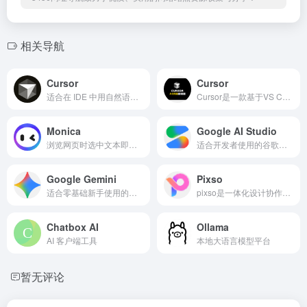
相关导航
Cursor
Cursor
适合在 IDE 中用自然语言编写、重构代码并解释报错，大幅节省查文档时间。
Cursor是一款基于VS Code开发的AI编程助手，集成了先进的大型语言模型，提供代码补全、生成、解释和调试等功能，旨在提升开发者的编程效率和代码质量。
Monica
Google AI Studio
浏览网页时选中文本即翻译、改写或总结，80+ 模板支持邮件推文写作，效率倍增。
适合开发者使用的谷歌模型，几步取 Key 即可调试提示，导出示例并监控用量。
‎Google Gemini
Pixso
适合零基础新手使用的谷歌模型
pixso是一体化设计协作工具，助力产研设团队制作原型，ui/ux设计，视觉设计，低代码交付时获得更轻松流畅的工作体验，让团队协作更高效。支持sketch，figma格式。
Chatbox AI
Ollama
AI 客户端工具
本地大语言模型平台
暂无评论