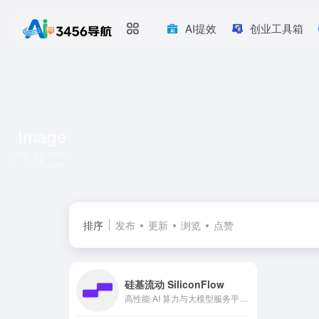
AI提效
创业工具箱
Image
共 1 篇网址
排序
发布
更新
浏览
点赞
硅基流动 SiliconFlow
高性能 AI 算力与大模型服务平台（MaaS）