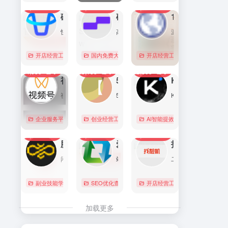
7,092
0
6,170
0
5,765
1
直达
直达
直达
磁力金牛官网
硅基流动 SiliconFlow
1688阿里巴巴采购批发网
快手电商商家一体化营销平台，整合电商投放能力，全链提升营销效果，磁力金牛让生意智能化，让营销简单化。
高性能 AI 算力与大模型服务平台（MaaS）
源头厂家，源头货！
开店经营工具
账号数据分析
国内免费大模型
# 品牌代投
# AI 云服务平台
开店经营工具
# 快手电商广告投放
# Image
# Infer
# 快
0
0
0
4,355
0
3,133
0
2,833
0
直达
直达
直达
视频号助手
58同城
KIMI
视频号是微信推出的一个短视频和直播内容平台，用户可以在这里创作、分享和发现视频内容。
58同城分类信息网，为你提供房产、招聘、黄页、团购、交友、二手、宠物、车辆、周边游等海量分类信息，充分满足您免费查看/发布信息的需求。北京58同城，专业的分类信息网。
Kimi是智能助手，擅长长文本处理、多语言对话、文件解读和辅助编程等，致力于提升用户工作效率和生活品质。
企业服务平台
图文排版运营
创业经营工具箱
# 北京免费发布信息
AI智能提效工具
# 北京分类信
国内免费大
0
0
0
2,218
0
2,067
0
2,032
0
直达
直达
直达
腾讯搜活帮
爱站
找靓机
闲暇时间在线赚钱的任务众包平台
站长工具查询服务，包括IP反查域名、Whois查询、PING检测、网站反向链接查询、友情链接检测等，并研发出独具特色的百度权重查询功能。
二手手机自营平台，主营9成新及以上的原装正品二手手机、平板电脑、笔记本电脑以及3C配件等数码产品。三重质量防护体系——B端自检+平台质检+正品险，实拍真机，支持7天无理由退换货以及365天官方质保服务，杜绝翻新机。平台目前已经与苹果中国供应商建立直接合作，同时为用户提供花呗分期、白条支付以及组合支付等多种支付形式。
副业技能学习
# 众包
SEO优化查询
# 大学生兼职
# 搜活帮
开店经营工具
# 二手iphone
直达
直达
直达
加载更多