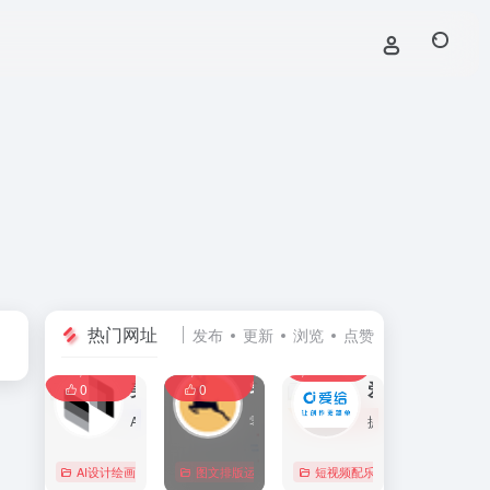
热门网址
发布
更新
浏览
点赞
0
0
0
107,586
11,405
8,391
0
美间
零克查词 — 专业的小红书、抖音、B站、小红书敏感词检测工具
爱给网
0
0
AI家居设计营销谈单的网站，免费为设计师、业主提供海量正版设计素材、谈单PPT模板、图片素材、平面素材、彩平图、软装搭配素材、海报模板等，装修效果图一键再创作，让其10秒搞定设计方案、谈单PPT，并有高佣返现。美间设计，让家居设计更简单，更高效！
零克查词是专业的小红书敏感词和违规词检测工具，同时具备抖音敏感词，快手敏感词，B站敏感词检测功能，是内容创作者的内容优化必备工具。
提供免费的音效配乐、3D模型、视频、游戏素材资源下载。
AI设计绘画
# 软装设计方案，装修效果图，免费软装设计素材下载，谈单P
图文排版运营
行业合规查询
短视频配乐
# B站敏感词
# 
0
0
0