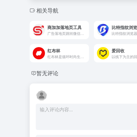
相关导航
商加加落地页工具
比特指纹浏
广告落地页跳转微信，加粉转化回传-『商加加』原省点外链，让你打破知乎、抖音、今日头条、微博与微信公众号、小程序、微信号间屏障，无需复制微信号搜索，怎么从知乎、抖音、今日头条、微博中点击链接跳转微信公众号、小程序、微信号，主要功能：知乎跳转微信，抖音风车、直播、广告、私信跳转微信， 今日头条跳转微信，微博跳转微信，微信跳转抖音主页，数据统计，引流工具。
红布林
爱回收
红布林是循环时尚生活方式电商平台，覆盖全品类时尚商品，2000+品牌，经典款、热门款、稀缺孤品限量兼备，为用户提供时尚单品买卖一体化的全链条标准化服务。红布林倡导既买又卖的循环时尚新生活方式，致力于让千万人的衣橱流转起来，自由探索品质生活。
暂无评论