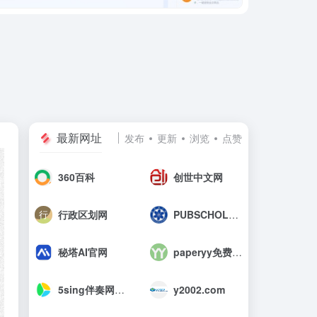
最新网址
发布
更新
浏览
点赞
360百科
创世中文网
行政区划网
PUBSCHOLAR公益学术平台
秘塔AI官网
paperyy免费查重入口_AIGC免费论文检测
5sing伴奏网_中国原创音乐伴奏网
y2002.com