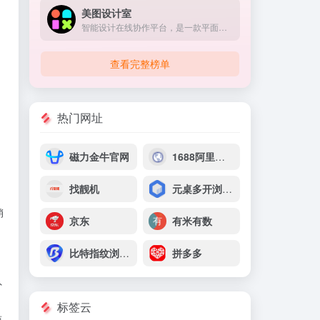
美图设计室
智能设计在线协作平台，是一款平面设计工具和在线平面设计软件,提供海量海报模板,跨境电商模板,跨境电商banner,跨境电商主图,邀请函,公告通知,喜报,logo等免费设计素材和模板,可在线智能生成海报,一键换色,一键换装,一键去水印,图片高清修复,无损放大,抠图,拼图。
查看完整榜单
热门网址
磁力金牛官网
1688阿里巴巴采购批发网
找靓机
元桌多开浏览器
销
京东
有米有数
。
比特指纹浏览器
拼多多
外
标签云
商