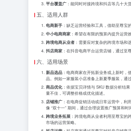
平台覆盖广
：能同时对接跨境和抖店等几十大
五、适用人群
电商新手
：缺乏运营经验和工具，借助至尊宝
中小电商商家
：希望在有限的预算内提升运营
跨境电商从业者
：需要应对复杂的跨境市场和
抖店商家
：在抖音电商平台运营店铺，通过至
六、适用场景
新品选品
：电商商家在开拓新业务或上新时，使
品。例如一家服装小店准备上新夏季服装，通
商品优化
：依据宝贝详情与 SKU 数据分析结
量不佳，可调整价格或优化描述。
店铺推广
：在电商促销活动或日常运营中，利
像 “双十一” 期间，通过合理设置推广预算和
跨境业务拓展
：跨境电商从业者利用至尊宝的
市场的运营策略。
抖店运营
：抖店商家通过至尊宝对抖音店铺商