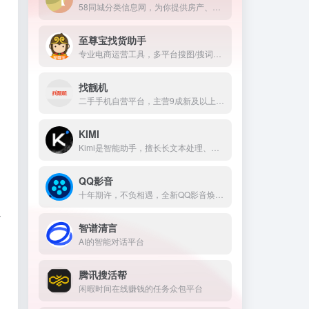
58同城分类信息网，为你提供房产、招聘、黄页、团购、交友、二手、宠物、车辆、周边游等海量分类信息，充分满足您免费查看/发布信息的需求。北京58同城，专业的分类信息网。
至尊宝找货助手
专业电商运营工具，多平台搜图/搜词选品，宝贝详情、SKU各项数据分析，全站开车和计划管理等功能，覆盖跨境和抖店等几十大货源平台。
找靓机
二手手机自营平台，主营9成新及以上的原装正品二手手机、平板电脑、笔记本电脑以及3C配件等数码产品。三重质量防护体系——B端自检+平台质检+正品险，实拍真机，支持7天无理由退换货以及365天官方质保服务，杜绝翻新机。平台目前已经与苹果中国供应商建立直接合作，同时为用户提供花呗分期、白条支付以及组合支付等多种支付形式。
KIMI
Kimi是智能助手，擅长长文本处理、多语言对话、文件解读和辅助编程等，致力于提升用户工作效率和生活品质。
QQ影音
十年期许，不负相遇，全新QQ影音焕新而来，视觉性能双重提升，视频音乐格式统统支持，看高清资源再也不卡了，初心不改，全能绿色的播放器，五星级的视听享受
以
智谱清言
AI的智能对话平台
腾讯搜活帮
闲暇时间在线赚钱的任务众包平台