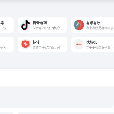
览器
抖音电商
有米有数
比特指纹浏览器，也是防关联指纹浏览器、跨境电商浏览器，能多开浏览器窗口、多登账号，防关联和防封号，跨境账号的安全管理专家，轻松管理您的跨境大生意，真正做到防关联封号的超级浏览器、跨境电商指纹浏览器！
抖音电商业务的核心平台
有米有数是有米云旗下专业的电商广告营销分析与投
转转
找靓机
以线下为主的回收闲置市场，门店较多，交易品类较集中，大多数是手机
转转二手官方验，买卖二手不一样
二手手机自营平台，主营9成新及以上的原装正品二手手机、平板