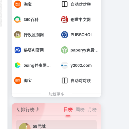
淘宝
自动对对联
360百科
创世中文网
行政区划网
PUBSCHOLAR公益学术平台
秘塔AI官网
paperyy免费查重入口_AIGC免费论文检测
、
5sing伴奏网_中国原创音乐伴奏网
y2002.com
淘宝
自动对对联
加载更多
排行榜
日榜
周榜
月榜
58同城