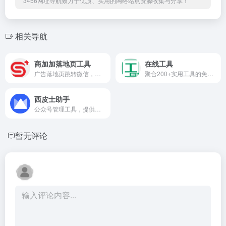
3456网址导航致力于优质、实用的网络站点资源收集与分享！
相关导航
商加加落地页工具
在线工具
广告落地页跳转微信，加粉转化回传-『商加加』原省点外链，让你打破知乎、抖音、今日头条、微博与微信公众号、小程序、微信号间屏障，无需复制微信号搜索，怎么从知乎、抖音、今日头条、微博中点击链接跳转微信公众号、小程序、微信号，主要功能：知乎跳转微信，抖音风车、直播、广告、私信跳转微信， 今日头条跳转微信，微博跳转微信，微信跳转抖音主页，数据统计，引流工具。
聚合200+实用工具的免费在线平台，涵盖代码格式化、图片处理、PDF编辑、正则测试、JSON美化、证件照制作、二维码生成等，即开即用无需安装，是开发者、设计师和办公人群的效率利器。
西皮士助手
公众号管理工具，提供接粉、派活码、群发、设置关注回复和激活粉丝等功能，是众多CPS从业者的共同选择。
暂无评论