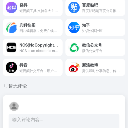
轻抖
百度贴吧
短视频工具:支持各大主流平台批量提取视频、数据查询、直播切片、提取话术，AI视频混剪、文生视频、图生视频、文案生成、全网高清素材一键搜索等
百度贴吧是百度公司推出的一个基于关键词的大型在线社区平台，用户可以在这里创建和加入各种主题的贴吧，进行讨论和交流。
凡科快图
知乎
图片编辑器，免费在线图片编辑软件，免下载，丰富图片版权资源，海量图片制作模板，不用ps，1分钟作图，超简单3步操作，完成在线做图，支持在线抠图、压缩、分割、加水印、旋转等图片编辑。
知识分享社区
NCS(NoCopyrightsounds)
微信公众号
NCS is an electronic music label listened to by millions, providing music to creators, for free.
微信公众平台
抖音
新浪微博
短视频社交平台，用户可以在上面创作、分享和发现音乐短视频。
提供即时分享信息、传播新闻和社交互动的中文社交媒体平台。
暂无评论