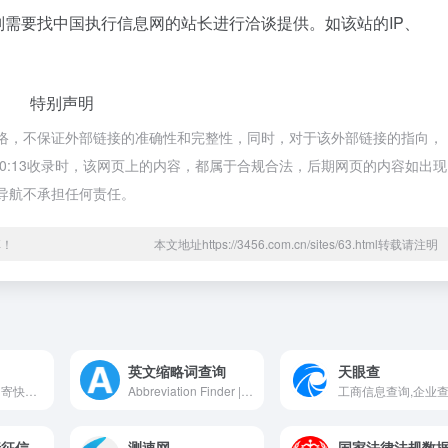
需要找中国执行信息网的站长进行洽谈提供。如该站的IP、
特别声明
网络，不保证外部链接的准确性和完整性，同时，对于该外部链接的指向，
下午10:13收录时，该网页上的内容，都属于合规合法，后期网页的内容如出现
址导航不承担任何责任。
享！
本文地址https://3456.com.cn/sites/63.html转载请注明
英文缩略词查询
天眼查
一站式查快递、寄快递信息服务平台。支持全球3000+快递公司单号查询、价格查询、时效查询；支持商家寄件、寄快递，国际快递、同城快递、大件物流；提供企业级快递查询API接口、电子面单API接口、寄件API接口
Abbreviation Finder | Check Acronym for Free Online
中国人民银行征信中心
测速网
国家法律法规数