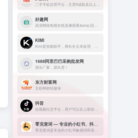
二手手机自营平台，主营9成新及以上的原装正品二手手机、平板电脑、笔记本电脑以及3C配件等数码产品。三重质量防护体系——B端自检+平台质检+正品险，实拍真机，支持7天无理由退换货以及365天官方质保服务，杜绝翻新机。平台目前已经与苹果中国供应商建立直接合作，同时为用户提供花呗分期、白条支付以及组合支付等多种支付形式。
好趣网
高清网络电视在线直播观看&amp;回看CCTV,卫视,香港,台湾,韩国~cctv1在线直播,cctv5在线直播,cctv新闻频道直播,快乐大本营直播,湖南卫视在线直播,中央电视台1套在线直播
KIMI
Kimi是智能助手，擅长长文本处理、多语言对话、文件解读和辅助编程等，致力于提升用户工作效率和生活品质。
1688阿里巴巴采购批发网
源头厂家，源头货！
东方财富网
互联网财经媒体
抖音
短视频社交平台，用户可以在上面创作、分享和发现音乐短视频。
零克查词 — 专业的小红书、抖音、B站、小红书敏感词检测工具
零克查词是专业的小红书敏感词和违规词检测工具，同时具备抖音敏感词，快手敏感词，B站敏感词检测功能，是内容创作者的内容优化必备工具。