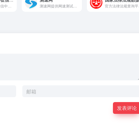
中国人民银行征信中心是中国官方的信用信息管理机构，主要负责建立并维护全国统一的企业和个人信用信息系统，为金融机构和社会公众提供信用信息服务。
测速网提供网速测试，网络质量测试，宽带测速，Wi-Fi测速，5G测速，IPv6测速，带宽检测，路由器测速，网关测速，宽带提速，宽带升级，网络加速，内网测速，专网测速，视频测试，游戏测速，直播测速，网络诊断，蹭网检测，物联网监测，网站监测，API监测，Ping测试，路由测试等专业服务，拥有国内外大量高性能测试点，覆盖电信，移动，联通，网通，广电，长城宽带，鹏博士等运营商,Wi-Fi 7,Wi-Fi 6,FTTR,全屋Wi-Fi。
官方法律法规查询平台，提
发表评论