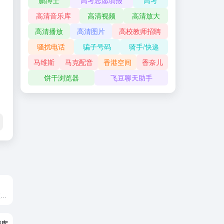
鹏博士
高考志愿填报
高考
高清音乐库
高清视频
高清放大
高清播放
高清图片
高校教师招聘
骚扰电话
骗子号码
骑手/快递
马维斯
马克配音
香港空间
香奈儿
饼干浏览器
飞豆聊天助手
工商信息查询,企业查询,工商查询,企业信用信息查询等相关信息,帮您快速了解企业信息,企业工商信息,企业信用信息等企业经营和人员投资状况,查询更多企业信息就到天眼查官网！
据库