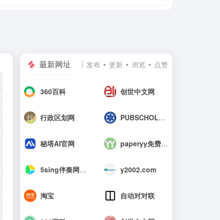
最新网址
发布
更新
浏览
点赞
360百科
创世中文网
行政区划网
PUBSCHOLAR公益学术平台
秘塔AI官网
paperyy免费查重入口_AIGC免费论文检测
5sing伴奏网_中国原创音乐伴奏网
y2002.com
淘宝
自动对对联