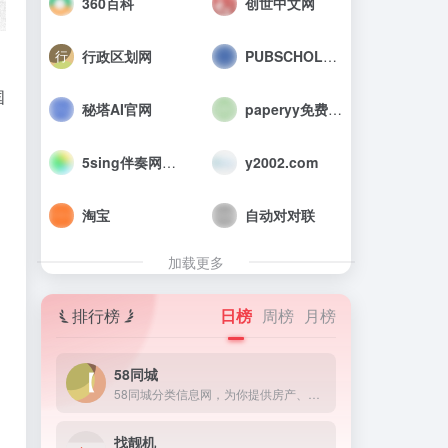
360百科
创世中文网
行政区划网
PUBSCHOLAR公益学术平台
国
秘塔AI官网
paperyy免费查重入口_AIGC免费论文检测
5sing伴奏网_中国原创音乐伴奏网
y2002.com
淘宝
自动对对联
加载更多
排行榜
日榜
周榜
月榜
58同城
58同城分类信息网，为你提供房产、招聘、黄页、团购、交友、二手、宠物、车辆、周边游等海量分类信息，充分满足您免费查看/发布信息的需求。北京58同城，专业的分类信息网。
。
找靓机