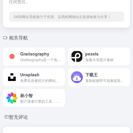
任何责任。
3456网址导航致力于优质、实用的网络站点资源收集与分享！
相关导航
Gratisography
pexels
Gratisography是一个免费高分辨率摄影图片库，所有的图片都可以用于个人或者商业用途，每周更新图片你只需要点击即可下载。
海量共享图片素材
Unsplash
下载王
免费高质量照片的网站，每天更新一张高质量的图片素材，全是生活中的景象作品，清新的生活气息图片可以应用于各种需要的环境，非常值得收藏。
复制链接即可批量提取无水印视频、图片、音频；8K/4K 高清、多线程高速下载、主页一键批量、12 合 1 剪辑工具、AI 照片橡皮擦 / 视频去水印、断点续传下载管理，一站搞定。
标小智
图片搜索引擎的工具，支持以图搜图，一键搜索并免费下载海量图片资源，主打二次元、插画、唯美、风景、美女壁纸等分类。
暂无评论