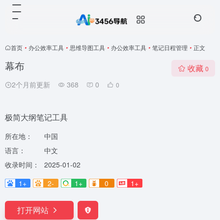
首页
•
办公效率工具
•
思维导图工具
•
办公效率工具
•
笔记日程管理
•
正文
幕布
收藏
0
2个月前更新
368
0
0
极简大纲笔记工具
所在地：
中国
语言：
中文
收录时间：
2025-01-02
1+
2-
1+
0
1+
打开网站