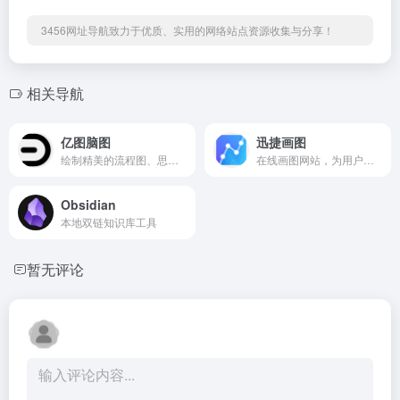
3456网址导航致力于优质、实用的网络站点资源收集与分享！
相关导航
亿图脑图
迅捷画图
绘制精美的流程图、思维导图、信息图等，可让您轻松绘制流程图，思维导图，信息图，组织架构图，网络拓扑图，户型图，电路图等210种绘图类型。上万模板免费下载，一定程度可替代Visio。广泛应用于办公教育领域。
在线画图网站，为用户提供简单易用的作图工具,支持在线创作流程图、在线制作思维导图、组织结构图、ER图、网络拓扑图等.在线作图，方便快捷，真正实现高效工作。
Obsidian
本地双链知识库工具
暂无评论