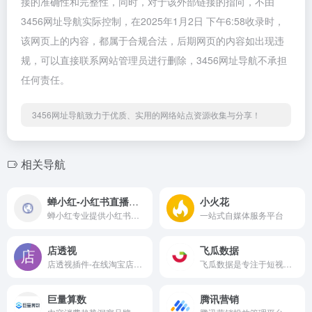
接的准确性和完整性，同时，对于该外部链接的指向，不由
3456网址导航实际控制，在2025年1月2日 下午6:58收录时，
该网页上的内容，都属于合规合法，后期网页的内容如出现违
规，可以直接联系网站管理员进行删除，3456网址导航不承担
任何责任。
3456网址导航致力于优质、实用的网络站点资源收集与分享！
相关导航
蝉小红-小红书直播电商&品牌种草数据查询分析服务平台
小火花
蝉小红专业提供小红书数据挖掘分析服务，通过小红书多维度数据监测统计分析，提供小红书直播诊断服务，博主带货销量排行榜，小红书精细化种草运营策略，小红书热门笔记诊断分析，电商行业洞察热点趋势，品类品牌种草舆情分析报告，爆款商品销量查询。为品牌商家定制小红书精细化投放服务和种草运营策略。
一站式自媒体服务平台
店透视
飞瓜数据
店透视插件-在线淘宝店铺数据分析, 可以查看店铺七天透视、揭秘竞品引流关键词 摸清直通车好词 搜索引流词，拓展自身流量，知己知彼，打造店铺爆款的运营神器
飞瓜数据是专注于短视频及直播领域的数据分析平台，提供抖音、快手、B站等平台的数据服务，包括热门视频、音乐、排行榜、电商数据、视频监控、商品监控等功能，助力品牌营销和电商运营。
巨量算数
腾讯营销