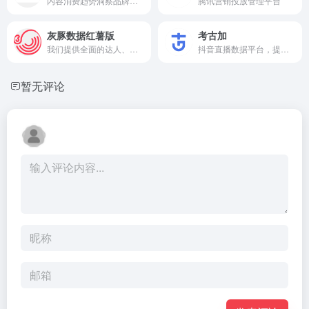
内容消费趋势洞察品牌，依托于今日头条、抖音、西瓜视频等内容消费场景，提供内容趋势、产业研究、广告策略等洞察与观点，并开放算数指数、算数榜单、抖音垂类等数据分析工具，满足品牌主、营销从业者、创作者等数据洞察需求。
腾讯营销投放管理平台
灰豚数据红薯版
考古加
我们提供全面的达人、笔记、直播和商品等数据,分钟级数据监控,为用户账号运营,品牌种草等提供数据支持;驱动品牌数字化营销,致力于实现“让营销 更顺畅” 的使命
抖音直播数据平台，提供全方位的数据分析服务，包括达人、商品、抖音小店和短视频分析，旨在挖掘直播数据的价值，助力直播电商决策。
暂无评论