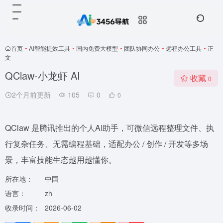
首页
•
AI智能提效工具
•
国内免费大模型
•
团队协同办公
•
远程办公工具
•
正
文
QClaw-小龙虾 AI
收藏
0
2个月前更新
105
0
0
QClaw 是腾讯推出的个人AI助手，可微信远程整理文件、执
行复杂任务、无需编程基础，适配办公 / 创作 / 开发等多场
景，丰富技能生态越用越懂你。
所在地：
中国
语言：
zh
收录时间：
2026-06-02