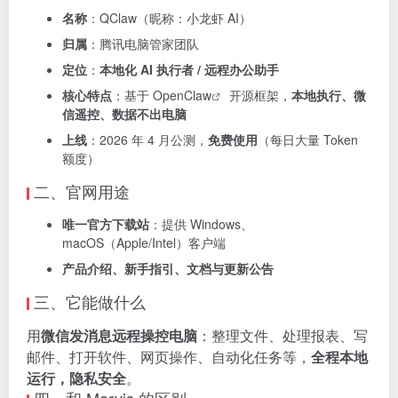
名称
：QClaw（昵称：小龙虾 AI）
归属
：腾讯电脑管家团队
定位
：
本地化 AI 执行者 / 远程办公助手
核心特点
：基于
OpenClaw
开源框架，
本地执行、微
信遥控、数据不出电脑
上线
：2026 年 4 月公测，
免费使用
（每日大量 Token
额度）
二、官网用途
唯一官方下载站
：提供 Windows、
macOS（Apple/Intel）客户端
产品介绍、新手指引、文档与更新公告
三、它能做什么
用
微信发消息远程操控电脑
：整理文件、处理报表、写
邮件、打开软件、网页操作、自动化任务等，
全程本地
运行，隐私安全
。