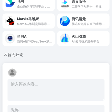
飞书
通义听悟
企业协作与管理平台，集即时沟通、日历、音视频会议、云文档、云盘、工作台等功能于一体，助力组织和个人更高效、更愉悦地工作。
工作学习AI助手，专注于音视频内容的记录、整理和分析。
Marvis马维斯
腾讯混元
Marvis马维斯是腾讯最新推出的操作系统层级AI助手——真正理解你的每一份文件，使用deepseek v4、混元hunyuan3/hy3等最新模型。支持本地文档与图片AI搜索，APK与EXE应用一句话调用，跨PC、手机、微信多端在线。自然语言控制电脑设置，支持本地大模型隐私模式（机器学习驱动），敏感文件不上云。安全又强大，是一款全能AI工具，做你的全端私人AI助手。
腾讯全链路自研的通用大语言模型，具备强大的中文创作能力、复杂语境下的逻辑推理能力，以及可靠的任务执行能力。
当贝AI
火山引擎
当贝AI官网DeepSeek满血版，当贝AI聚合全网优质AI大模型，包括满血版DeepSeek-R1 671B、豆包AI、通义千问等优质AI大模型，当贝AI提供一站式AI解决方案，极速、高效、免费、不限量！
AI 云与技术服务平台
暂无评论