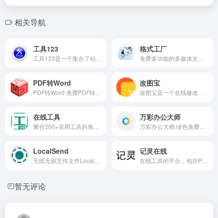
相关导航
工具123
格式工厂
工具123是一个集合了站长工具、娱乐工具、文件转换工具等的在线实用工具网站，提供全在线、全免下载的服务。
免费多功能的多媒体文件转换工具
PDF转Word
改图宝
PDF转Word 免费PDF转化 免费在线格式转换工具 免费在线转换工具 免费视频在线转换 免费音频在线转换 免费在线转换
改图宝是一个在线修改图片(照片)大小和尺寸的免费软件，可把上传照片调整或裁剪为一寸、两寸等尺寸，并能对图片进行压缩大小、修改分辨率、旋转、转换格式、加水印等编辑；适用于公务员、英语、计算机、会计、护士、建造师等考试入学网上报名照片和社保、签证等证件照片及微信图片的处理；现在就使用改图宝在线修改图片大小和尺寸吧！
在线工具
万彩办公大师
聚合200+实用工具的免费在线平台，涵盖代码格式化、图片处理、PDF编辑、正则测试、JSON美化、证件照制作、二维码生成等，即开即用无需安装，是开发者、设计师和办公人群的效率利器。
万彩办公大师,绿色免费的办公小工具合集,包括PDF工具集;文档/音视频/图片转换工具集;OCR识别工具集;录屏工具集;图片处理工具集;文件处理工具集.绿色安全无广告无捆绑.
LocalSend
记灵在线
无线无损互传文件LocalSend is a free, open-source, cross-platform file sharing tool that allows you to share files to nearby devices.
在线工具的平台，包括PDF工具、音频工具、视频工具、图片工具、文档工具和文字工具等，旨在帮助用户提高工作效率和便利性。
暂无评论