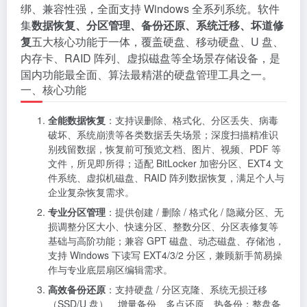
绑、兼容性强，全面支持 Windows 全系列系统。软件
集
数据恢复、分区管理、备份还原、系统迁移、坏道修
复
五大核心功能于一体，覆盖硬盘、移动硬盘、U 盘、
内存卡、RAID 阵列、虚拟磁盘等全场景存储设备，是
国内功能最全面、算法最精湛的硬盘管理工具之一。
一、核心功能
全能数据恢复
：支持误删除、格式化、分区丢失、病毒
破坏、系统崩溃等各类数据丢失场景；深度扫描精准识
别残留数据，恢复前可预览文档、图片、视频、PDF 等
文件，所见即所得；适配 BitLocker 加密分区、EXT4 文
件系统、虚拟机磁盘、RAID 阵列数据恢复，满足个人与
企业复杂恢复需求。
专业分区管理
：提供创建 / 删除 / 格式化 / 隐藏分区、无
损调整分区大小、快速分区、整数分区、分区表修复等
基础与高阶功能；兼容 GPT 磁盘、动态磁盘、存储池，
支持 Windows 下读写 EXT4/3/2 分区，兼顾新手简易操
作与专业底层扇区编辑需求。
高效备份还原
：支持硬盘 / 分区克隆、系统无损迁移
（SSD/U 盘）、增量备份、多点还原、热备份；整盘备