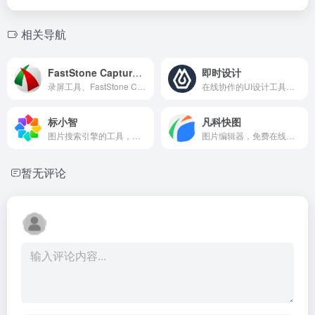
相关导航
FastStone Capture中文网
即时设计
录屏工具、FastStone Capture是一款小巧强悍的电脑屏幕截图软件（简称FSCapture），可图像捕捉截图,浏览，编辑，高清视频录制，支持滚动截长图如网页下拉或整个屏幕完整截屏，并提供屏幕录像机，放大镜，拾取颜色，指定窗口等工具，FSCapture中文版官网提供免费下载试用，正版注册码购买和教程。
在线协作的UI设计工具，是可协作的在线sketch、国内版figma，拥有海量的设计资源与素材，支持导入sketch格式的源文件。支持创建交互原型、获取设计标注、快速切图、团队协作等工作。
标小智
凡科快图
图片搜索引擎的工具，支持以图搜图，一键搜索并免费下载海量图片资源，主打二次元、插画、唯美、风景、美女壁纸等分类。
图片编辑器，免费在线图片编辑软件，免下载，丰富图片版权资源，海量图片制作模板，不用ps，1分钟作图，超简单3步操作，完成在线做图，支持在线抠图、压缩、分割、加水印、旋转等图片编辑。
暂无评论