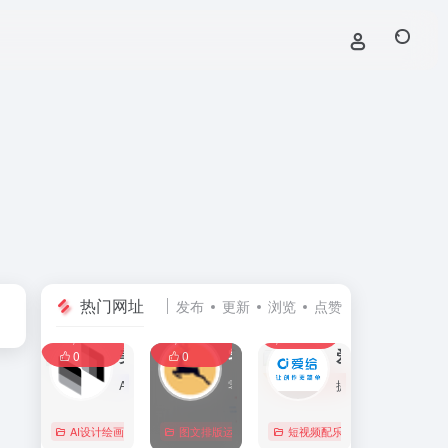
热门网址
发布
更新
浏览
点赞
0
0
0
107,588
11,407
8,392
0
美间
零克查词 — 专业的小红书、抖音、B站、小红书敏感词检测工具
爱给网
0
0
AI家居设计营销谈单的网站，免费为设计师、业主提供海量正版设计素材、谈单PPT模板、图片素材、平面素材、彩平图、软装搭配素材、海报模板等，装修效果图一键再创作，让其10秒搞定设计方案、谈单PPT，并有高佣返现。美间设计，让家居设计更简单，更高效！
零克查词是专业的小红书敏感词和违规词检测工具，同时具备抖音敏感词，快手敏感词，B站敏感词检测功能，是内容创作者的内容优化必备工具。
提供免费的音效配乐、3D模型、视频、游戏素材资源下载。
AI设计绘画
# 软装设计方案，装修效果图，免费软装设计素材下载，谈单P
图文排版运营
行业合规查询
短视频配乐
# B站敏感词
# 
0
0
0