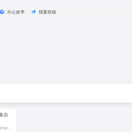
办公效率
我要投稿
集合
1.https://backlinko.com/hub/seo/fundamentals Backlinko 提供的 SEO 入门资源库，专门解读搜索引擎的工作原理、Google 排名要素，以及如何构...