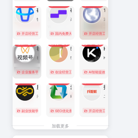
7,096
0
6,175
0
5,766
1
直达
直达
直达
磁力金牛官网
硅基流动 SiliconFlow
1688阿里巴巴采购批发网
快手电商商家一体化营销平台，整合电商投放能力，全链提升营销效果，磁力金牛让生意智能化，让营销简单化。
高性能 AI 算力与大模型服务平台（MaaS）
源头厂家，源头货！
开店经营工具
账号数据分析
国内免费大模型
# 品牌代投
# AI 云服务平台
开店经营工具
# 快手电商广告投放
# Image
# Infer
# 快
0
0
0
4,367
0
3,183
0
2,845
0
直达
直达
直达
视频号助手
58同城
KIMI
视频号是微信推出的一个短视频和直播内容平台，用户可以在这里创作、分享和发现视频内容。
58同城分类信息网，为你提供房产、招聘、黄页、团购、交友、二手、宠物、车辆、周边游等海量分类信息，充分满足您免费查看/发布信息的需求。北京58同城，专业的分类信息网。
Kimi是智能助手，擅长长文本处理、多语言对话、文件解读和辅助编程等，致力于提升用户工作效率和生活品质。
企业服务平台
图文排版运营
创业经营工具箱
# 北京免费发布信息
AI智能提效工具
# 北京分类信
国内免费大
0
0
0
2,223
0
2,078
0
2,072
0
直达
直达
直达
腾讯搜活帮
爱站
找靓机
闲暇时间在线赚钱的任务众包平台
站长工具查询服务，包括IP反查域名、Whois查询、PING检测、网站反向链接查询、友情链接检测等，并研发出独具特色的百度权重查询功能。
二手手机自营平台，主营9成新及以上的原装正品二手手机、平板电脑、笔记本电脑以及3C配件等数码产品。三重质量防护体系——B端自检+平台质检+正品险，实拍真机，支持7天无理由退换货以及365天官方质保服务，杜绝翻新机。平台目前已经与苹果中国供应商建立直接合作，同时为用户提供花呗分期、白条支付以及组合支付等多种支付形式。
副业技能学习
# 众包
SEO优化查询
# 大学生兼职
# 搜活帮
开店经营工具
# 二手iphone
直达
直达
直达
加载更多