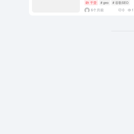
干货
# geo
# 谷歌SEO
6个月前
0
1