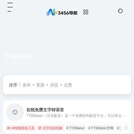
TTSMaker
共 1 篇网址
排序
发布
更新
浏览
点赞
在线免费文字转语音
TTSMaker（马克配音）是一个免费的AI配音平台，可以将文本转换成语音，支持50多种语言和300多种语音风格，包括各种热门短视频声音，强大的神经网络使语音听起来更加自然，您可以在线试听，或者按mp3、wav格式下载音频文件。
AI智能提效工具
文字识别转换
# TTSMaker
# TTSMaker官网
# 文本转语