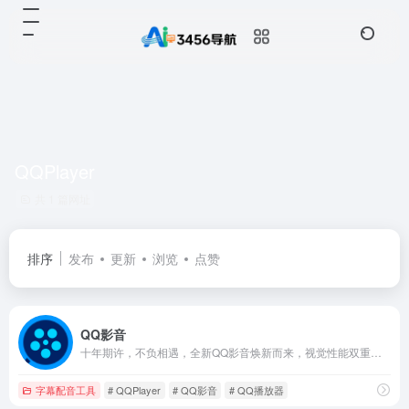
QQPlayer
共 1 篇网址
排序
发布
更新
浏览
点赞
QQ影音
十年期许，不负相遇，全新QQ影音焕新而来，视觉性能双重提升，视频音乐格式统统支持，看高清资源再也不卡了，初心不改，全能绿色的播放器，五星级的视听享受
字幕配音工具
# QQPlayer
# QQ影音
# QQ播放器