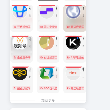
7,093
0
6,172
0
5,766
1
直达
直达
直达
磁力金牛官网
硅基流动 SiliconFlow
1688阿里巴巴采购批发网
快手电商商家一体化营销平台，整合电商投放能力，全链提升营销效果，磁力金牛让生意智能化，让营销简单化。
高性能 AI 算力与大模型服务平台（MaaS）
源头厂家，源头货！
开店经营工具
账号数据分析
国内免费大模型
# 品牌代投
# AI 云服务平台
开店经营工具
# 快手电商广告投放
# Image
# Infer
# 快
0
0
0
4,358
0
3,155
0
2,841
0
直达
直达
直达
视频号助手
58同城
KIMI
视频号是微信推出的一个短视频和直播内容平台，用户可以在这里创作、分享和发现视频内容。
58同城分类信息网，为你提供房产、招聘、黄页、团购、交友、二手、宠物、车辆、周边游等海量分类信息，充分满足您免费查看/发布信息的需求。北京58同城，专业的分类信息网。
Kimi是智能助手，擅长长文本处理、多语言对话、文件解读和辅助编程等，致力于提升用户工作效率和生活品质。
企业服务平台
图文排版运营
创业经营工具箱
# 北京免费发布信息
AI智能提效工具
# 北京分类信
国内免费大
0
0
0
2,221
0
2,073
0
2,042
0
直达
直达
直达
腾讯搜活帮
爱站
找靓机
闲暇时间在线赚钱的任务众包平台
站长工具查询服务，包括IP反查域名、Whois查询、PING检测、网站反向链接查询、友情链接检测等，并研发出独具特色的百度权重查询功能。
二手手机自营平台，主营9成新及以上的原装正品二手手机、平板电脑、笔记本电脑以及3C配件等数码产品。三重质量防护体系——B端自检+平台质检+正品险，实拍真机，支持7天无理由退换货以及365天官方质保服务，杜绝翻新机。平台目前已经与苹果中国供应商建立直接合作，同时为用户提供花呗分期、白条支付以及组合支付等多种支付形式。
副业技能学习
# 众包
SEO优化查询
# 大学生兼职
# 搜活帮
开店经营工具
# 二手iphone
直达
直达
直达
加载更多