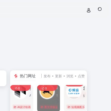
热门网址
发布
更新
浏览
点赞
0
0
0
107,586
11,405
8,391
0
美间
零克查词 — 专业的小红书、抖音、B站、小红书敏感词检测工具
爱给网
0
0
AI家居设计营销谈单的网站，免费为设计师、业主提供海量正版设计素材、谈单PPT模板、图片素材、平面素材、彩平图、软装搭配素材、海报模板等，装修效果图一键再创作，让其10秒搞定设计方案、谈单PPT，并有高佣返现。美间设计，让家居设计更简单，更高效！
零克查词是专业的小红书敏感词和违规词检测工具，同时具备抖音敏感词，快手敏感词，B站敏感词检测功能，是内容创作者的内容优化必备工具。
提供免费的音效配乐、3D模型、视频、游戏素材资源下载。
AI设计绘画
# 软装设计方案，装修效果图，免费软装设计素材下载，谈单P
图文排版运营
行业合规查询
短视频配乐
# B站敏感词
# 
0
0
0