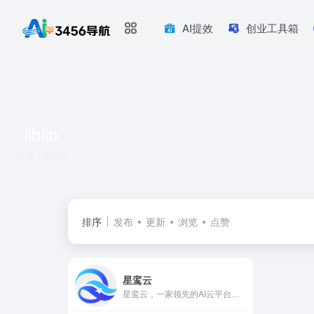
AI提效
创业工具箱
liblib
共 1 篇网址
排序
发布
更新
浏览
点赞
星鸾云
星鸾云，一家领先的AI云平台，专注于提供高密度算力解决方案，特别是在AI视觉和生成式AI领域。我们采用A800和4090等先进GPU服务器，结合创新的浸没式液冷技术，为大数据中心提供一体化、智能化的液冷解决全案服务。星鸾云致力于打造高效、环保的算力环境，支持企业和开发者在云端轻松部署和管理AI应用，推动AI技术的广泛应用和发展。