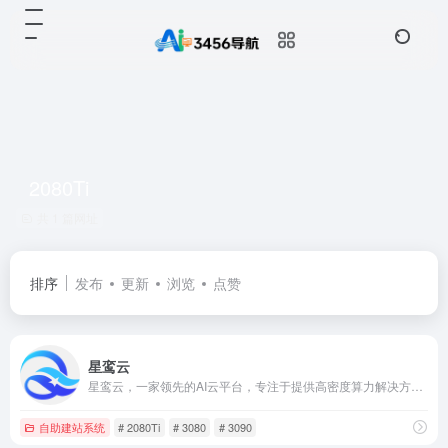
2080Ti
共 1 篇网址
排序
发布
更新
浏览
点赞
星鸾云
星鸾云，一家领先的AI云平台，专注于提供高密度算力解决方案，特别是在AI视觉和生成式AI领域。我们采用A800和4090等先进GPU服务器，结合创新的浸没式液冷技术，为大数据中心提供一体化、智能化的液冷解决全案服务。星鸾云致力于打造高效、环保的算力环境，支持企业和开发者在云端轻松部署和管理AI应用，推动AI技术的广泛应用和发展。
自助建站系统
# 2080Ti
# 3080
# 3090