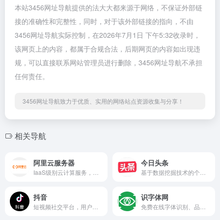
本站3456网址导航提供的法大大都来源于网络，不保证外部链
接的准确性和完整性，同时，对于该外部链接的指向，不由
3456网址导航实际控制，在2026年7月1日 下午5:32收录时，
该网页上的内容，都属于合规合法，后期网页的内容如出现违
规，可以直接联系网站管理员进行删除，3456网址导航不承担
任何责任。
3456网址导航致力于优质、实用的网络站点资源收集与分享！
相关导航
阿里云服务器
今日头条
IaaS级别云计算服务，支持用户像使用水、电、天然气等公共资源一样便捷、高效地使用服务器，实现计算资源的即开即用和弹性伸缩。
基于数据挖掘技术的个性化推荐引擎产品，为用户提供精准的新闻资讯和内容推荐。
抖音
识字体网
短视频社交平台，用户可以在上面创作、分享和发现音乐短视频。
免费在线字体识别、品牌识别、字体下载、字体搜索和问答社区网站，免费下载Windows、macOS、Linux、Android、iOS/iPad/iPhone字体识别扫一扫软件。无人值守的自动识别和自动/手动拼字，结合人工智能、大数据和搜索技术，可快速识别中文、英文、日文、韩文等全球文字，帮您购买与使用合规字体避免字体侵权风险。