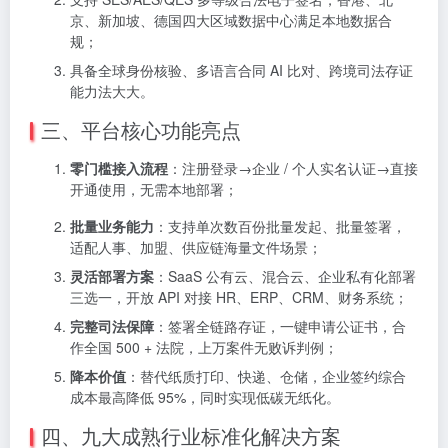
京、新加坡、德国四大区域数据中心满足本地数据合
规；
具备全球身份核验、多语言合同 AI 比对、跨境司法存证
能力法大大。
三、平台核心功能亮点
零门槛接入流程
：注册登录→企业 / 个人实名认证→直接
开通使用，无需本地部署；
批量业务能力
：支持单次数百份批量发起、批量签署，
适配人事、加盟、供应链海量文件场景；
灵活部署方案
：SaaS 公有云、混合云、企业私有化部署
三选一，开放 API 对接 HR、ERP、CRM、财务系统；
完整司法保障
：签署全链路存证，一键申请公证书，合
作全国 500 + 法院，上万案件无败诉判例；
降本价值
：替代纸质打印、快递、仓储，企业签约综合
成本最高降低 95%，同时实现低碳无纸化。
四、九大成熟行业标准化解决方案