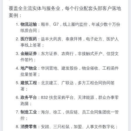
覆盖全主流实体与服务业，每个行业配套头部客户落地
案例：
物流运输
：顺丰、G7，线上履约监控，年减少数十万份
纸质合同；
医疗医药
：益丰大药房、泰康拜博，电子处方、医护人
事线上签署；
金融证券
：东方证券、农商行，非接触式开户、信贷文
件签约；
地产物业
：华润置地、建发股份，物业催收、工程函件
批量签署；
建筑工程
：北京建工、广联达，多方工程合同协同签
署；
政务平台
：832 扶贫采购平台、天津能源，群众办事零
跑腿；
制造工业
：海尔、徐工，供应链、员工合同集团统一管
控；
消费零售
：安踏、三只松鼠，加盟、人事文件数字化；