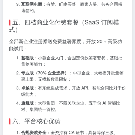
互联网电商
：有赞、叮咚买菜，商家入驻、劳务合同极
速签约。
五、四档商业化付费套餐（SaaS 订阅模
式）
全部新企业注册赠送免费签署额度，开放 20 + 高级功
能试用：
基础版
：小微企业入门，含固定份数签署套餐，基础批
量签署能力；
专业版（70% 企业选择）
：中型企业，大幅提升批量签
署上限，无模板数量限制；
卓越版
：有系统集成需求，开放 API、智能合同比对千份
级能力；
旗舰版
：大型集团，不限关联企业、五千份 AI 智能比
对、集团统一管控。
六、平台核心优势
合规资质齐全
：全资持有 CA 证书，具备等保三级、