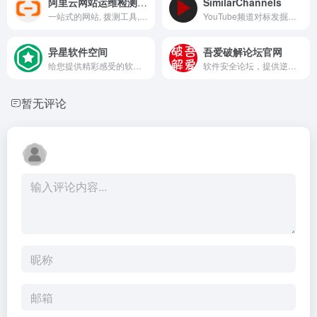
阿里云网站运维检测平台
SimilarChannels
一站式的网站, 拨测工具, 网络运维工具，可自助诊断域名, dns, 网站, 备案等建站中常见问题；提供强大的网络拨测工具，通过全球各地探测点对服务做http, ping, dns, 路由等拨测，检测网络质量分析服务故障；免费支持查询全球IP地址地理位置，准确靠谱。 阿里云拨测,免费拨测拨测工具，未来本平台还将为IT从业者提供更多效率工具，敬请期待
YouTube频道对标发掘工具
异星软件空间
吾爱破解论坛官网
给您提供精彩感受的软件博客！推荐精选好用实用的软件及资源，且有详细的图文评测介绍。大量绿色、好用软件及资源下载。
软件安全论坛，提供逆向技术交流、绿色软件下载、原创工具与安全教程，免费注册，资源丰富更新快，技术爱好者优选。
暂无评论