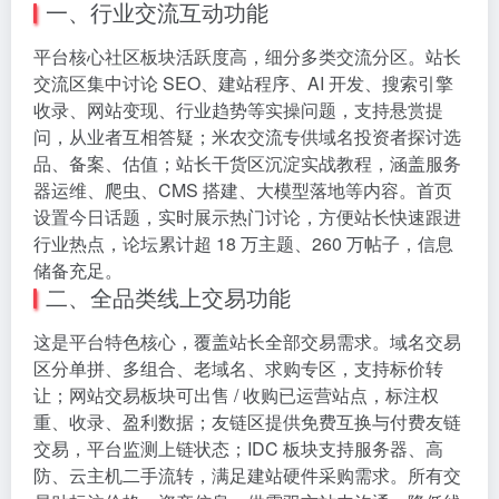
一、行业交流互动功能
平台核心社区板块活跃度高，细分多类交流分区。站长
交流区集中讨论 SEO、建站程序、AI 开发、搜索引擎
收录、网站变现、行业趋势等实操问题，支持悬赏提
问，从业者互相答疑；米农交流专供域名投资者探讨选
品、备案、估值；站长干货区沉淀实战教程，涵盖服务
器运维、爬虫、CMS 搭建、大模型落地等内容。首页
设置今日话题，实时展示热门讨论，方便站长快速跟进
行业热点，论坛累计超 18 万主题、260 万帖子，信息
储备充足。
二、全品类线上交易功能
这是平台特色核心，覆盖站长全部交易需求。域名交易
区分单拼、多组合、老域名、求购专区，支持标价转
让；网站交易板块可出售 / 收购已运营站点，标注权
重、收录、盈利数据；友链区提供免费互换与付费友链
交易，平台监测上链状态；IDC 板块支持服务器、高
防、云主机二手流转，满足建站硬件采购需求。所有交