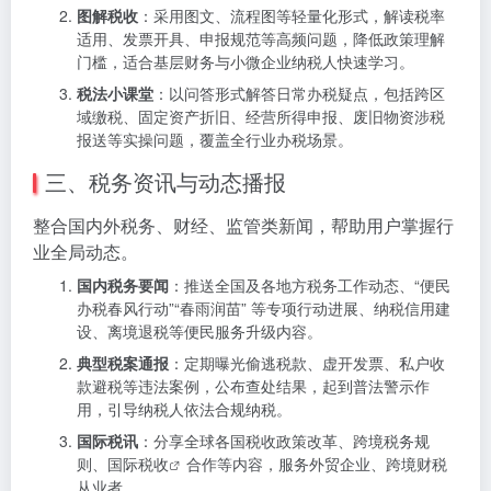
图解税收
：采用图文、流程图等轻量化形式，解读税率
适用、发票开具、申报规范等高频问题，降低政策理解
门槛，适合基层财务与小微企业纳税人快速学习。
税法小课堂
：以问答形式解答日常办税疑点，包括跨区
域缴税、固定资产折旧、经营所得申报、废旧物资涉税
报送等实操问题，覆盖全行业办税场景。
三、税务资讯与动态播报
整合国内外税务、财经、监管类新闻，帮助用户掌握行
业全局动态。
国内税务要闻
：推送全国及各地方税务工作动态、“便民
办税春风行动”“春雨润苗” 等专项行动进展、纳税信用建
设、离境退税等便民服务升级内容。
典型税案通报
：定期曝光偷逃税款、虚开发票、私户收
款避税等违法案例，公布查处结果，起到普法警示作
用，引导纳税人依法合规纳税。
国际税讯
：分享全球各国税收政策改革、跨境税务规
则、
国际税收
合作等内容，服务外贸企业、跨境财税
从业者。