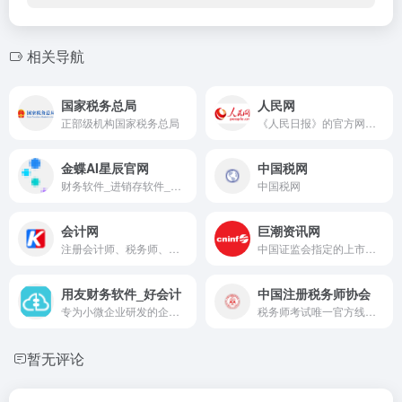
相关导航
国家税务总局
人民网
正部级机构国家税务总局
《人民日报》的官方网站，中国重要的新闻发布平台和综合性网络媒体
金蝶AI星辰官网
中国税网
财务软件_进销存软件_ERP软件系统_AI记账软件_金蝶AI星辰
中国税网
会计网
巨潮资讯网
注册会计师、税务师、中级会计师的会计行业门户。会计网集会计行业资讯、会计人交流、会计网校、会计考试为一体，通过会计网、会计网app及小程序、会计网公众号等服务千万会计人转型升级，注册会计师成长家园！
中国证监会指定的上市公司信息披露网站，平台提供上市公司公告、公司资讯、公司互动、股东大会网络投票等内容功能，一站式服务资本市场投资者。
用友财务软件_好会计
中国注册税务师协会
专为小微企业研发的企业云财务软件，用友好会计财务软件包含了：「新增AI相关功能」、财务报表、一键报税、自动记账出凭证等功能，
税务师考试唯一官方线上业务系统
暂无评论